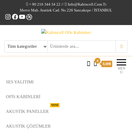
+ 90 216 344 34 22 //
Info@kabincell.com.tr
Merve Mah. Atatürk Cad. No:226 Sancakepe / İSTANBUL
Instagram
Facebook
YouTube
Dribbble
Kabincell Ofis Kabinleri
0
0,00₺
MEN
Ü
SES YALITIMI
OFİS KABİNLERİ
YENİ
AKUSTİK PANELLER
AKUSTIK ÇÖZÜMLER