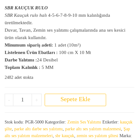
SBR KAUÇUK RULO
SBR Kauçuk rulo halı
4-5-6-7-8-9
-10 mm kalınlığında
üretilmektedir.
Duvar, Tavan, Zemin ses yalıtımı çalışmalarında ana ses kesici
ürün olarak kullanılır.
Minumum sipariş adeti:
1 adet (10m²)
Listelenen Ürün Ebatları :
100 cm X 10 Mt
Darbe Yalıtımı :
24 Desibel
Toplam Kalınlık :
5 MM
2482 adet stokta
SBR Kauçuk Şilte 5 MM adet
Sepete Ekle
-
+
Stok kodu:
PGR-5000
Kategoriler:
Zemin Ses Yalıtımı
Etiketler:
kauçuk
şilte
,
parke altı darbe ses yalıtımı
,
parke altı ses yalıtım malzemesi
,
Şap
altı ses yalıtım malzemeleri
,
sbr kauçuk
,
zemin ses yalıtım şiltesi
Marka: