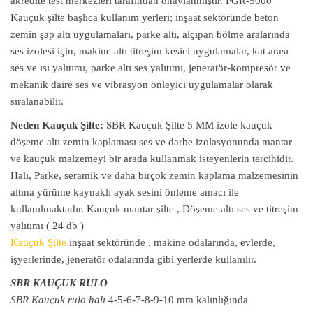
akredite test merkezleri tarafından onaylanmıştır. PGR-5000
Kauçuk şilte başlıca kullanım yerleri; inşaat sektöründe beton
zemin şap altı uygulamaları, parke altı, alçıpan bölme aralarında
ses izolesi için, makine altı titreşim kesici uygulamalar, kat arası
ses ve ısı yalıtımı, parke altı ses yalıtımı, jeneratör-kompresör ve
mekanik daire ses ve vibrasyon önleyici uygulamalar olarak
sıralanabilir.
Neden Kauçuk Şilte:
SBR Kauçuk Şilte 5 MM izole kauçuk
döşeme altı zemin kaplaması ses ve darbe izolasyonunda mantar
ve kauçuk malzemeyi bir arada kullanmak isteyenlerin tercihidir.
Halı, Parke, seramik ve daha birçok zemin kaplama malzemesinin
altına yürüme kaynaklı ayak sesini önleme amacı ile
kullanılmaktadır. Kauçuk mantar şilte , Döşeme altı ses ve titreşim
yalıtımı ( 24 db )
Kauçuk Şilte
inşaat sektöründe , makine odalarında, evlerde,
işyerlerinde, jeneratör odalarında gibi yerlerde kullanılır.
SBR KAUÇUK RULO
SBR Kauçuk rulo halı
4-5-6-7-8-9
-10 mm kalınlığında