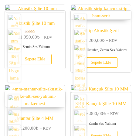
Akustik Şilte 10 mm
Strip Akustik Şerit
11.950,00
₺
5 üzerinden
+ KDV
1.200,00
₺
+ KDV
5.00
oy aldı
Zemin Ses Yalıtımı
,
Genel Ürünler
Zemin Ses Yalıtımı
Sepete Ekle
Sepete Ekle
SBR Kauçuk Şilte 10 MM
16.000,00
₺
+ KDV
Mantar Şilte 4 MM
Zemin Ses Yalıtımı
7.200,00
₺
+ KDV
Sepete Ekle