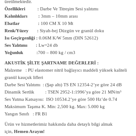
üretilmektedir.
Özellikleri :
Darbe Ve Titreşim Sesi yalıtımı
Kalınlıkları :
3mm – 10mm arası
Ebatlar :
100 CM X 10 Mt
Renk/Yüzey :
Siyah-bej Düzgün ve granül doku
Isı Geçirgenliği :
0.06M K/W 5mm (DIN 52612)
Ses Yalıtımı :
Lw=24 db
Yoğunluk :
700 – 800 kg / cm3
AKUSTİK ŞİLTE ŞARTNAME DEĞERLERİ :
Malzeme : PU elastomer nitril bağlayıcı maddeli yüksek kaliteli
granül kauçuk lifleri
Darbe Sesi Yalıtımı : (Şap altı) TS EN 12354-2’ye göre 24 dB
Dinamik Sertlik : TSEN 2952-1:1996’ya göre 21 MN/m³
Ses Yutma Katsayısı: ISO 10534.2’ye göre 500 Hz’de 0.74
Maksimum Taşıma K. Min: 2,500 kg. Max: 5.000 kg
Yangın Sınıfı : FR B1
Ürün ve hizmetlerimiz hakkında daha detaylı bilgi almak
için,
Hemen Arayın!