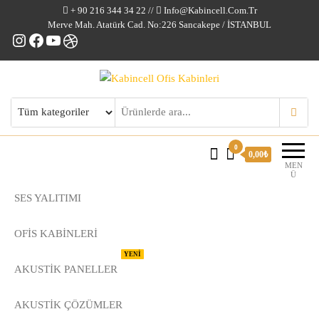
+ 90 216 344 34 22 //
Info@kabincell.com.tr
Merve Mah. Atatürk Cad. No:226 Sancakepe / İSTANBUL
Instagram
Facebook
YouTube
Dribbble
Kabincell Ofis Kabinleri
0
0,00₺
MEN
Ü
SES YALITIMI
OFİS KABİNLERİ
YENİ
AKUSTİK PANELLER
AKUSTIK ÇÖZÜMLER