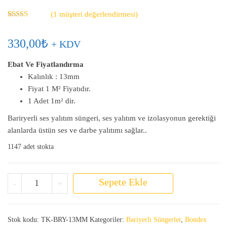
(
1
müşteri değerlendirmesi)
1
müşteri
puanına
dayanarak 5
330,00
₺
+ KDV
üzerinden
5.00
puan
aldı
Ebat Ve Fiyatlandırma
Kalınlık : 13mm
Fiyat 1 M² Fiyatıdır.
1 Adet 1m² dir.
Bariryerli ses yalıtım süngeri, ses yalıtım ve izolasyonun gerektiği
alanlarda üstün ses ve darbe yalıtımı sağlar..
1147 adet stokta
Bariyerli Bondex 13 MM adet
Sepete Ekle
-
+
Stok kodu:
TK-BRY-13MM
Kategoriler:
Bariyerli Süngerler
,
Bondex