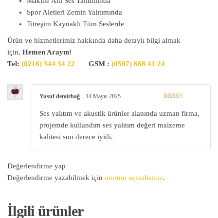
Makine Altı Ses Yalıtımında
Spor Aletleri Zemin Yalıtımında
Titreşim Kaynaklı Tüm Seslerde
Ürün ve hizmetlerimiz hakkında daha detaylı bilgi almak
için,
Hemen Arayın!
Tel:
(0216) 344 34 22
GSM :
(0507) 668 41 24
Yusuf demirbağ
–
14 Mayıs 2025
5 üzerinden
Ses yalıtım ve akustik ürünler alanında uzman firma,
5
oy aldı
projemde kullandım ses yalıtım değeri malzeme
kalitesi son derece iyidi.
Değerlendirme yap
Değerlendirme yazabilmek için
oturum açmalısınız
.
İlgili ürünler