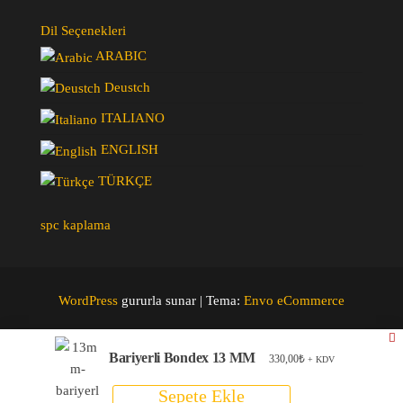
Dil Seçenekleri
ARABIC
Deustch
ITALIANO
ENGLISH
TÜRKÇE
spc kaplama
WordPress
gururla sunar
|
Tema:
Envo eCommerce
Bariyerli Bondex 13 MM
330,00
₺
+ KDV
Sepete Ekle