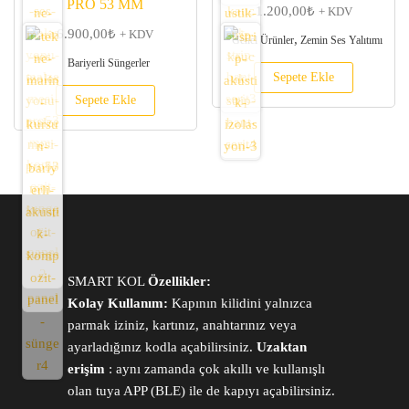
PRO 53 MM
1.200,00
₺
+ KDV
6.900,00
₺
+ KDV
,
Genel Ürünler
Zemin Ses Yalıtımı
Bariyerli Süngerler
Sepete Ekle
Sepete Ekle
SMART KOL
Özellikler:
Kolay Kullanım:
Kapının kilidini yalnızca
parmak iziniz, kartınız, anahtarınız veya
ayarladığınız kodla açabilirsiniz.
Uzaktan
erişim
: aynı zamanda çok akıllı ve kullanışlı
olan tuya APP (BLE) ile de kapıyı açabilirsiniz.