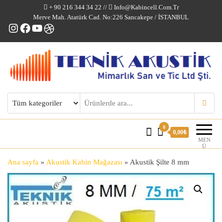
+ 90 216 344 34 22 //
Info@kabincell.com.tr
Merve Mah. Atatürk Cad. No:226 Sancakepe / İSTANBUL
Instagram
Facebook
YouTube
Dribbble
Kabincell Ofis Kabinleri
0
0,00₺
MEN
Ü
Ana sayfa
»
Akustik Kabin Mağazası
»
Akustik Şilte 8 mm