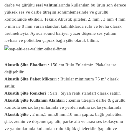
darbe ve gürültü
sesi yalıtım
larında kullanılan bu ürün son derece
yüksek ses ve darbe titreşim sönümlemesinde ve gürültü
kontrolünde etkilidir. Teknik Akustik şilteleri 2, mm , 3 mm 4 mm
5 mm ile 8 mm varan standart kalınlıklarda rulo ve levha olarak
üretmekteyiz. Ayrıca sound bariyer yüzer döşeme ses yalıtım
levhası ve polietilen çapraz bağlı şilte olarak bilinir.
Akustik Şilte Ebadları :
150 cm Rulo Enlerimiz. Plakalar ise
değişebilir.
Akustik Şilte Paket Miktarı :
Rulolar mimimum 75 m² olarak
satılır.
Akustik Şilte Renkleri :
Sarı , Siyah renk standart olarak satılır.
Akustik Şilte Kullanım Alanları :
Zemin titreşim darbe & gürültü
kontrolü ses izolasyonlarında ve yerden ısıtma izolasyonlarında.
Akustik Şilte :
2 mm,5 mm,8 mm,10 mm çapraz bağlı polietilen
şilte, zemin ve döşeme şap altı, parke altı ve arası ses izolasyonu
ve yalıtımlarında kullanılan rulo köpük şilteleridir. Şap altı ve