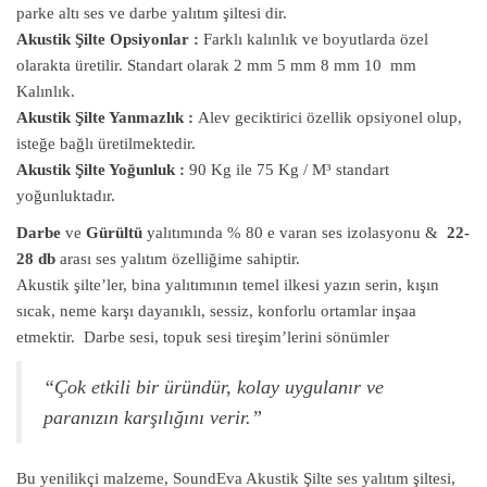
parke altı ses ve darbe yalıtım şiltesi dir.
Akustik Şilte Opsiyonlar :
Farklı kalınlık ve boyutlarda özel
olarakta üretilir. Standart olarak 2 mm 5 mm 8 mm 10 mm
Kalınlık.
Akustik Şilte Yanmazlık :
Alev geciktirici özellik opsiyonel olup,
isteğe bağlı üretilmektedir.
Akustik Şilte Yoğunluk :
90 Kg ile 75 Kg / M³ standart
yoğunluktadır.
Darbe
ve
Gürültü
yalıtımında % 80 e varan ses izolasyonu &
22-
28 db
arası ses yalıtım özelliğime sahiptir.
Akustik şilte’ler, bina yalıtımının temel ilkesi yazın serin, kışın
sıcak, neme karşı dayanıklı, sessiz, konforlu ortamlar inşaa
etmektir. Darbe sesi, topuk sesi tireşim’lerini sönümler
“Çok etkili bir üründür, kolay uygulanır ve
paranızın karşılığını verir.”
Bu yenilikçi malzeme, SoundEva Akustik Şilte ses yalıtım şiltesi,