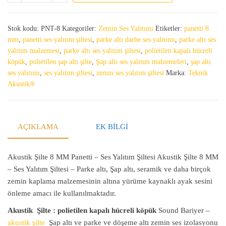
Stok kodu:
PNT-8
Kategoriler:
Zemin Ses Yalıtımı
Etiketler:
panetti 8
mm
,
panetti ses yalıtım şiltesi
,
parke altı darbe ses yalıtımı
,
parke altı ses
yalıtım malzemesi
,
parke altı ses yalıtım şiltesi
,
polietilen kapalı hücreli
köpük
,
polietilen şap altı şilte
,
Şap altı ses yalıtım malzemeleri
,
şap altı
ses yalıtımı
,
ses yalıtım şiltesi
,
zemin ses yalıtım şiltesi
Marka:
Teknik
Akustik®
AÇIKLAMA
EK BILGI
Akustik Şilte 8 MM Panetti – Ses Yalıtım Şiltesi Akustik Şilte 8 MM
– Ses Yalıtım Şiltesi – Parke altı, Şap altı, seramik ve daha birçok
zemin kaplama malzemesinin altına yürüme kaynaklı ayak sesini
önleme amacı ile kullanılmaktadır.
Akustik Şilte : polietilen kapalı hücreli köpük
Sound Bariyer –
akustik şilte
Şap altı ve parke ve döşeme altı zemin ses izolasyonu