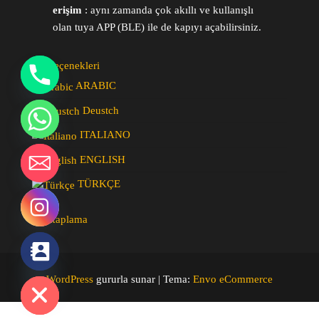
erişim
: aynı zamanda çok akıllı ve kullanışlı
olan tuya APP (BLE) ile de kapıyı açabilirsiniz.
Dil Seçenekleri
ARABIC
Deustch
y
ITALIANO
t
ENGLISH
a
h
TÜRKÇE
c
e
spc kaplama
d
i
H
WordPress
gururla sunar
|
Tema:
Envo eCommerce