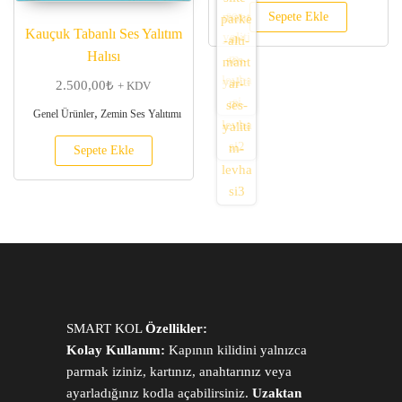
Sepete Ekle
Kauçuk Tabanlı Ses Yalıtım
Halısı
2.500,00
₺
+ KDV
,
Genel Ürünler
Zemin Ses Yalıtımı
Sepete Ekle
SMART KOL
Özellikler:
Kolay Kullanım:
Kapının kilidini yalnızca
parmak iziniz, kartınız, anahtarınız veya
ayarladığınız kodla açabilirsiniz.
Uzaktan