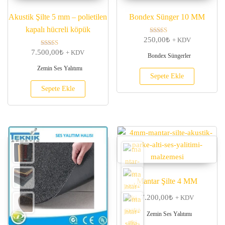
Akustik Şilte 5 mm – polietilen
Bondex Sünger 10 MM
kapalı hücreli köpük
250,00
₺
5 üzerinden
+ KDV
5.00
7.500,00
₺
oy aldı
5 üzerinden
+ KDV
Bondex Süngerler
5.00
oy aldı
Zemin Ses Yalıtımı
Sepete Ekle
Sepete Ekle
Mantar Şilte 4 MM
7.200,00
₺
+ KDV
Zemin Ses Yalıtımı