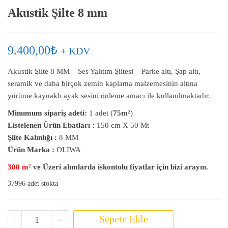
Akustik Şilte 8 mm
9.400,00
₺
+ KDV
Akustik Şilte 8 MM – Ses Yalıtım Şiltesi – Parke altı, Şap altı,
seramik ve daha birçok zemin kaplama malzemesinin altına
yürüme kaynaklı ayak sesini önleme amacı ile kullanılmaktadır.
Minumum sipariş adeti:
1 adet (
75m²
)
Listelenen Ürün Ebatları :
150 cm X 50 Mt
Şilte Kalınlığı :
8 MM
Ürün Marka :
OLİWA
300 m²
ve Üzeri alımlarda iskontolu fiyatlar için bizi arayın.
37996 adet stokta
Akustik Şilte 8 mm adet
Sepete Ekle
-
+