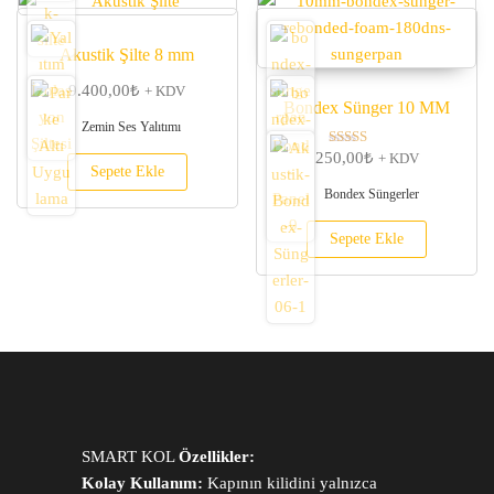
Akustik Şilte 8 mm
9.400,00
₺
+ KDV
Bondex Sünger 10 MM
Zemin Ses Yalıtımı
250,00
₺
5 üzerinden
+ KDV
Sepete Ekle
5.00
oy aldı
Bondex Süngerler
Sepete Ekle
SMART KOL
Özellikler:
Kolay Kullanım:
Kapının kilidini yalnızca