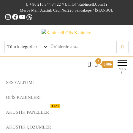
+ 90 216 344 34 22 //
Info@kabincell.com.tr
Merve Mah. Atatürk Cad. No:226 Sancakepe / İSTANBUL
Instagram
Facebook
YouTube
Dribbble
Kabincell Ofis Kabinleri
0
0,00₺
MEN
Ü
SES YALITIMI
OFİS KABİNLERİ
YENİ
AKUSTİK PANELLER
AKUSTIK ÇÖZÜMLER