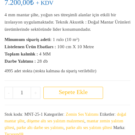
7.200,00
₺
+ KDV
4 mm mantar şilte, yoğun ses titreşimli alanlar için etkili bir
izolasyon uygulamaktadır. Teknik Akustik : Doğal Mantar Ürünleri
üretimlerinde sektöründe lider konumundadır.
Minumum sipariş adeti:
1 rulo (10 m²)
Listelenen Ürün Ebatları :
100 cm X 10 Metre
Toplam kalınlık :
4 MM
Darbe Yalıtımı :
28 db
4995 adet stokta (stokta kalmasa da sipariş verilebilir)
Mantar Şilte 4 MM adet
Sepete Ekle
-
+
Stok kodu:
MNT-25-1
Kategoriler:
Zemin Ses Yalıtımı
Etiketler:
doğal
mantar şilte
,
döşeme altı ses yalıtım malzemesi
,
mantar zemin yalıtım
şiltesi
,
parke altı darbe ses yalıtımı
,
parke altı ses yalıtım şiltesi
Marka:
Tecsound®