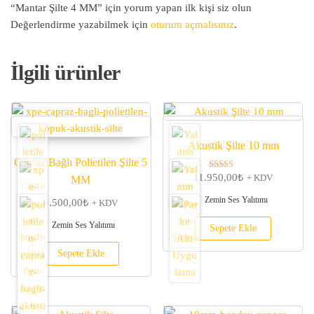
“Mantar Şilte 4 MM” için yorum yapan ilk kişi siz olun
Değerlendirme yazabilmek için
oturum açmalısınız
.
İlgili ürünler
Akustik Şilte 10 mm
Çapraz Bağlı Polietilen Şilte 5
11.950,00
₺
5 üzerinden
+ KDV
MM
5.00
oy aldı
Zemin Ses Yalıtımı
8.500,00
₺
+ KDV
Zemin Ses Yalıtımı
Sepete Ekle
Sepete Ekle