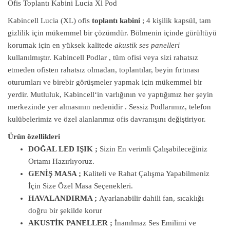
Ofis Toplantı Kabini Lucia Xl Pod
Kabincell Lucia (XL) ofis
toplantı kabini
; 4 kişilik kapsül, tam
gizlilik için mükemmel bir çözümdür. Bölmenin içinde gürültüyü
korumak için en yüksek kalitede
akustik ses panelleri
kullanılmıştır. Kabincell Podlar , tüm ofisi veya sizi rahatsız
etmeden ofisten rahatsız olmadan, toplantılar, beyin fırtınası
oturumları ve birebir görüşmeler yapmak için mükemmel bir
yerdir. Mutluluk, Kabincell‘in varlığının ve yaptığımız her şeyin
merkezinde yer almasının nedenidir . Sessiz Podlarımız, telefon
kulübelerimiz ve özel alanlarımız ofis davranışını değiştiriyor.
Ürün özellikleri
DOĞAL LED IŞIK ;
Sizin En verimli Çalışabileceğiniz
Ortamı Hazırlıyoruz.
GENİŞ MASA ;
Kaliteli ve Rahat Çalışma Yapabilmeniz
İçin Size Özel Masa Seçenekleri.
HAVALANDIRMA ;
Ayarlanabilir dahili fan, sıcaklığı
doğru bir şekilde korur
AKUSTİK PANELLER ;
İnanılmaz Ses Emilimi ve