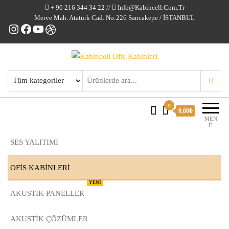
+ 90 216 344 34 22 //
Info@kabincell.com.tr
Merve Mah. Atatürk Cad. No:226 Sancakepe / İSTANBUL
Instagram
Facebook
YouTube
Dribbble
Kabincell Ofis Kabinleri
0
0,00₺
MEN
Ü
SES YALITIMI
OFİS KABİNLERİ
YENİ
AKUSTİK PANELLER
AKUSTIK ÇÖZÜMLER