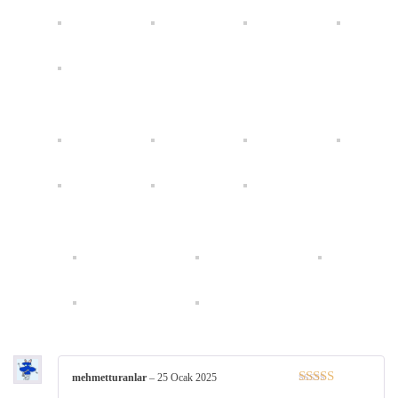
mehmetturanlar
–
25 Ocak 2025
5 üzerinden