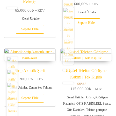
Koltuğu
600,00
₺
+ KDV
65.000,00
₺
+ KDV
Genel Ürünler
Genel Ürünler
Sepete Ekle
Sepete Ekle
Strip Akustik Şerit
Kişisel Telefon Görüşme
Kabini | Tek Kişilik
1.200,00
₺
+ KDV
,
Genel Ürünler
Zemin Ses Yalıtımı
115.000,00
₺
5 üzerinden
+ KDV
5.00
oy aldı
,
Genel Ürünler
Ofis İçi Görüşme
Sepete Ekle
,
,
Kabinleri
OFİS KABİNLERİ
Sessiz
,
Ofis Kabinleri
Telefon görüşme
,
kabinleri
Telefon Konuşma