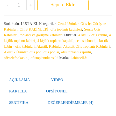
Ofis Toplantı Kabini Lucia Xl Pod adet
Sepete Ekle
-
+
Stok kodu:
LUCİA-XL
Kategoriler:
Genel Ürünler
,
Ofis İçi Görüşme
Kabinleri
,
OFİS KABİNLERİ
,
ofis toplantı kabinleri
,
Sessiz Ofis
Kabinleri
,
toplantı ve görüşme kabinleri
Etiketler:
4 kişilik ofis kabini
,
4
kişilik toplantı kabini
,
4 kişilik toplantı kapsülü
,
acousticbooth
,
akustik
kabin - ofis kabinleri
,
Akustik Kabinler
,
Akustik Ofis Toplantı Kabinleri
,
Akustik Ürünler
,
ofis pod
,
ofis podlar
,
ofis toplantı kapsülü
,
ofistelefonkabini
,
ofistoplantıkapsülü
Marka:
kabincell®
AÇIKLAMA
VIDEO
KARTELA
OPSIYONEL
SERTIFIKA
DEĞERLENDIRMELER (4)