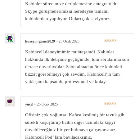
Kabinler sürecimize derinlemesine entegre oldu.
5
oy aldı
Skype görüşmelerimizin neredeyse tamamı
kabinlerden yapılıyor. Onları çok seviyoruz.
huseyin-gunel2829
–
25 Ocak 2025
5 üzerinden
Kabincell deneyimimiz muhteşemdi. Kabinler
5
oy aldı
hakkında ilk iletişime geçtiğimde, tüm sorularıma son
derece duyarlıydılar. Satın almadan önce kabinleri
bizzat görebilmeyi çok sevdim. Kabincell’in tüm
yaklaşımı kapsamlı, profesyonel ve kolay.
yucel
–
25 Ocak 2025
5 üzerinden
Ofisiniz çok yoğunsa. Kafası kesilmiş bir tavuk gibi
5
oy aldı
sürekli koşuşturup hattın diğer ucundaki kişiyi
duyabileceğiniz bir yer bulmaya çalışıyorsanız,
Kabincell Pod’ lara bayılacaksınız.