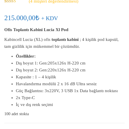
(
4
müşteri değerlendirmesi)
4
müşteri
puanına
dayanarak 5
215.000,00
₺
+ KDV
üzerinden
5.00
puan
aldı
Ofis Toplantı Kabini Lucia Xl Pod
Kabincell Lucia (XL) ofis
toplantı kabini
; 4 kişilik pod kapsül,
tam gizlilik için mükemmel bir çözümdür.
Özellikler:
Dış boyut 1: Gen:205x126x H-220 cm
Dış boyut 2: Gen:220x126x H-220 cm
Kapasite : 1 – 4 kişilik
Havalandırma modülü 2 x 16 dB Ultra sessiz
Güç Bağlantısı: 3x220V, 3 USB 1x Data bağlantı noktası
2x Type-C
İç ve dış renk seçimi
100 adet stokta