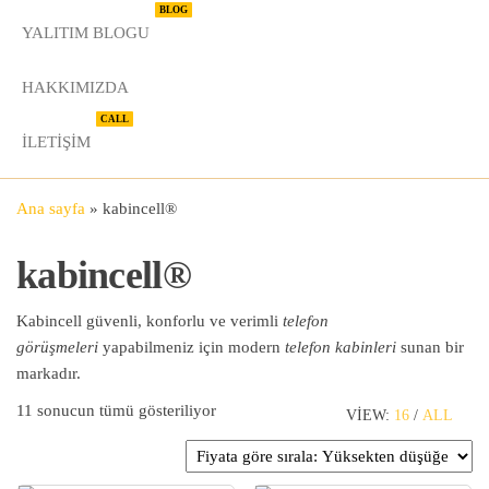
BLOG
YALITIM BLOGU
HAKKIMIZDA
CALL
İLETIŞIM
Ana sayfa
»
kabincell®
kabincell®
Kabincell güvenli, konforlu ve verimli
telefon
görüşmeleri
yapabilmeniz için modern
telefon kabinleri
sunan bir
markadır.
Fiyata göre sıralandı: yüksekten düşüğe
11 sonucun tümü gösteriliyor
VIEW:
16
/
ALL