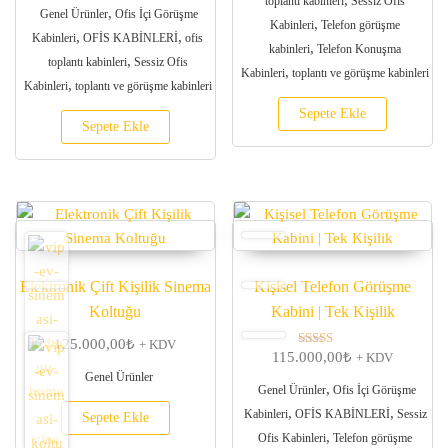
toplantı kabinleri
Sessiz Ofis
oy aldı
,
Genel Ürünler
Ofis İçi Görüşme
,
Kabinleri
Telefon görüşme
,
,
Kabinleri
OFİS KABİNLERİ
ofis
,
kabinleri
Telefon Konuşma
,
toplantı kabinleri
Sessiz Ofis
,
Kabinleri
toplantı ve görüşme kabinleri
,
Kabinleri
toplantı ve görüşme kabinleri
Sepete Ekle
Sepete Ekle
Elektronik Çift Kişilik Sinema
Kişisel Telefon Görüşme
Koltuğu
Kabini | Tek Kişilik
125.000,00
₺
+ KDV
115.000,00
₺
5 üzerinden
+ KDV
5.00
Genel Ürünler
oy aldı
,
Genel Ürünler
Ofis İçi Görüşme
,
,
Kabinleri
OFİS KABİNLERİ
Sessiz
Sepete Ekle
,
Ofis Kabinleri
Telefon görüşme