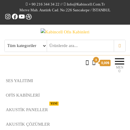
+ 90 216 344 34 22 //
Info@kabincell.com.tr
Merve Mah. Atatürk Cad. No:226 Sancakepe / İSTANBUL
Instagram
Facebook
YouTube
Dribbble
Kabincell Ofis Kabinleri
0
0,00₺
MEN
Ü
SES YALITIMI
OFİS KABİNLERİ
YENİ
AKUSTİK PANELLER
AKUSTIK ÇÖZÜMLER