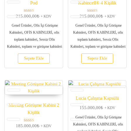
Pod
Kabincell® 4 Kişilik
215.000,00
₺
215.000,00
₺
5 üzerinden
5 üzerinden
+ KDV
+ KDV
5.00
5.00
oy aldı
oy aldı
,
,
Genel Ürünler
Ofis İçi Görüşme
Genel Ürünler
Ofis İçi Görüşme
,
,
,
,
Kabinleri
OFİS KABİNLERİ
ofis
Kabinleri
OFİS KABİNLERİ
ofis
,
,
toplantı kabinleri
Sessiz Ofis
toplantı kabinleri
Sessiz Ofis
,
,
Kabinleri
toplantı ve görüşme kabinleri
Kabinleri
toplantı ve görüşme kabinleri
Sepete Ekle
Sepete Ekle
Lucia Çalışma Kapsülü
Meeting Görüşme Kabini 2
155.000,00
₺
+ KDV
Kişilik
,
Genel Ürünler
Ofis İçi Görüşme
,
,
Kabinleri
OFİS KABİNLERİ
ofis
185.000,00
₺
5 üzerinden
+ KDV
5.00
,