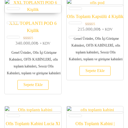
Ofis Toplantı Kapsülü 4 Kişilik
XXL TOPLANTI POD 6
215.000,00
₺
5 üzerinden
+ KDV
Kişilik
5.00
oy aldı
,
Genel Ürünler
Ofis İçi Görüşme
340.000,00
₺
5 üzerinden
+ KDV
,
,
Kabinleri
OFİS KABİNLERİ
ofis
5.00
oy aldı
,
,
toplantı kabinleri
Sessiz Ofis
Genel Ürünler
Ofis İçi Görüşme
,
,
,
Kabinleri
toplantı ve görüşme kabinleri
Kabinleri
OFİS KABİNLERİ
ofis
,
toplantı kabinleri
Sessiz Ofis
Sepete Ekle
,
Kabinleri
toplantı ve görüşme kabinleri
Sepete Ekle
Ofis Toplantı Kabini Lucia Xl
Ofis Toplantı Kabini |