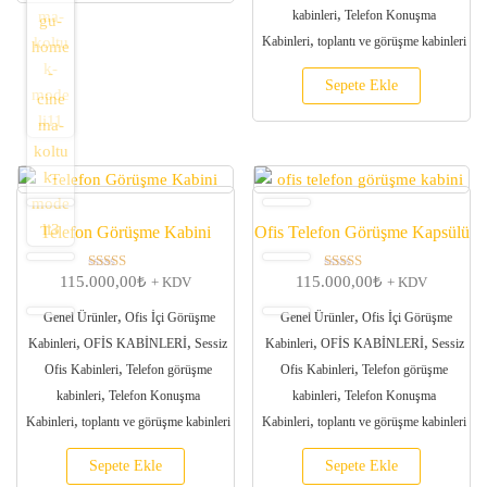
,
kabinleri
Telefon Konuşma
,
Kabinleri
toplantı ve görüşme kabinleri
Sepete Ekle
Telefon Görüşme Kabini
Ofis Telefon Görüşme Kapsülü
115.000,00
₺
115.000,00
₺
5 üzerinden
5 üzerinden
+ KDV
+ KDV
5.00
5.00
oy aldı
oy aldı
,
,
Genel Ürünler
Ofis İçi Görüşme
Genel Ürünler
Ofis İçi Görüşme
,
,
,
,
Kabinleri
OFİS KABİNLERİ
Sessiz
Kabinleri
OFİS KABİNLERİ
Sessiz
,
,
Ofis Kabinleri
Telefon görüşme
Ofis Kabinleri
Telefon görüşme
,
,
kabinleri
Telefon Konuşma
kabinleri
Telefon Konuşma
,
,
Kabinleri
toplantı ve görüşme kabinleri
Kabinleri
toplantı ve görüşme kabinleri
Sepete Ekle
Sepete Ekle