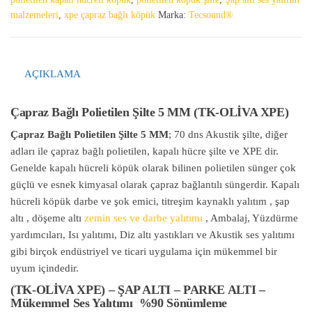
malzemeleri
,
xpe çapraz bağlı köpük
Marka:
Tecsound®
AÇIKLAMA
Çapraz Bağlı Polietilen Şilte 5 MM (TK-OLİVA
XPE)
Çapraz Bağlı Polietilen Şilte 5 MM
; 70 dns Akustik şilte, diğer
adları ile çapraz bağlı polietilen, kapalı hücre şilte ve XPE dir.
Genelde kapalı hücreli köpük olarak bilinen polietilen sünger çok
güçlü ve esnek kimyasal olarak çapraz bağlantılı süngerdir. Kapalı
hücreli köpük darbe ve şok emici, titreşim kaynaklı yalıtım , şap
altı , döşeme altı
zemin ses ve darbe yalıtımı
, Ambalaj, Yüzdürme
yardımcıları, Isı yalıtımı, Diz altı yastıkları ve Akustik ses yalıtımı
gibi birçok endüstriyel ve ticari uygulama için mükemmel bir
uyum içindedir.
(TK-OLİVA
XPE) – ŞAP ALTI – PARKE ALTI –
Mükemmel Ses Yalıtımı %90 Sönümleme