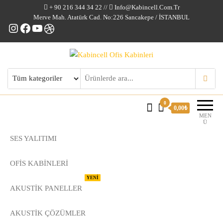
+ 90 216 344 34 22 //
Info@kabincell.com.tr
Merve Mah. Atatürk Cad. No:226 Sancakepe / İSTANBUL
Instagram
Facebook
YouTube
Dribbble
Kabincell Ofis Kabinleri
0
0,00₺
MEN
Ü
SES YALITIMI
OFİS KABİNLERİ
YENİ
AKUSTİK PANELLER
AKUSTIK ÇÖZÜMLER