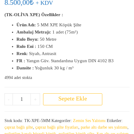
8.500,00
₺
+ KDV
(TK-OLİVA
XPE) Özellikler :
Ürün Adı:
5 MM XPE Köpük Şilte
Ambalaj Metrajı:
1 adet (75m²)
Rulo Boyu:
50 Metre
Rulo Eni :
150 CM
Renk
: Siyah, Antrasit
FR :
Yangın Güv. Standardına Uygun DIN 4102 B3
Dansite :
Yoğunluk 30 kg / m³
4994 adet stokta
Çapraz Bağlı Polietilen Şilte 5 MM adet
Sepete Ekle
-
+
Stok kodu:
TK-XPE-5MM
Kategoriler:
Zemin Ses Yalıtımı
Etiketler:
çapraz bağlı şilte
,
çapraz bağlı şilte fiyatları
,
parke altı darbe ses yalıtımı
,
polietilen kapalı hücreli köpük
,
polietilen köpük şilte
,
Şap altı ses yalıtım