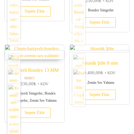
250,00
₺
5 üzerinden
+ KDV
5.00
oy aldı
Bondex Süngerler
Sepete Ekle
Sepete Ekle
Akustik Şilte 8 mm
Bariyerli Bondex 13 MM
9.400,00
₺
+ KDV
Zemin Ses Yalıtımı
330,00
₺
5 üzerinden
+ KDV
5.00
oy aldı
,
Bariyerli Süngerler
Bondex
Sepete Ekle
,
Süngerler
Zemin Ses Yalıtımı
Sepete Ekle