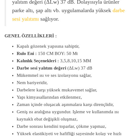
yalıtım değeri (ΔLw) 37 dB. Dolayısıyla ürünler
parke altı, şap altı vb. uygulamalarda yüksek
darbe
sesi yalıtımı
sağlıyor.
GENEL ÖZELLİKLERİ :
Kapalı gözenek yapısına sahiptir,
Rulo Eni :
150 CM BOY: 50 Mt
Kalınlık Seçenekleri :
3,5,8,10,15 MM
Darbe sesi yalıtım değeri
(ΔLw) 37 dB
Mükemmel ısı ve ses izolasyonu sağlar,
Nem bariyeridir,
Darbelere karşı yüksek mukavemet sağlar,
Yapı kimyasallarından etkilenmez,
Zaman içinde oluşacak aşınmalara karşı dirençlidir,
Geniş ısı aralığına uygundur. Işleme ve kullanımda ısı
kaynaklı ebat değişikli oluşmaz,
Darbe sonrası kendini toparlar, çökme yapmaz,
Yüksek elastikiyeti ve hafifliği sayesinde kolay ve hızlı