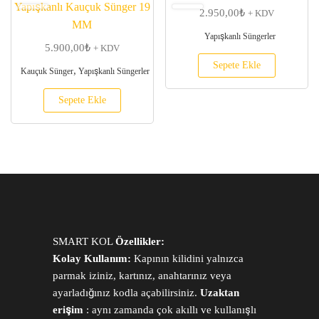
Yapışkanlı Kauçuk Sünger 19
2.950,00
₺
+ KDV
MM
Yapışkanlı Süngerler
5.900,00
₺
+ KDV
Sepete Ekle
,
Kauçuk Sünger
Yapışkanlı Süngerler
Sepete Ekle
SMART KOL
Özellikler:
Kolay Kullanım:
Kapının kilidini yalnızca
parmak iziniz, kartınız, anahtarınız veya
ayarladığınız kodla açabilirsiniz.
Uzaktan
erişim
: aynı zamanda çok akıllı ve kullanışlı