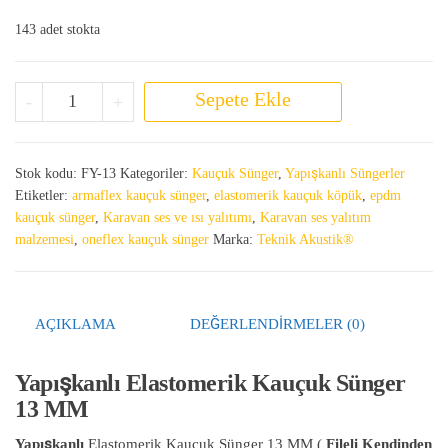
143 adet stokta
Yapışkanlı Elastomerik Kauçuk Sünger 13 MM adet
Sepete Ekle
-
+
Stok kodu:
FY-13
Kategoriler:
Kauçuk Sünger
,
Yapışkanlı Süngerler
Etiketler:
armaflex kauçuk sünger
,
elastomerik kauçuk köpük
,
epdm
kauçuk sünger
,
Karavan ses ve ısı yalıtımı
,
Karavan ses yalıtım
malzemesi
,
oneflex kauçuk sünger
Marka:
Teknik Akustik®
AÇIKLAMA
DEĞERLENDIRMELER (0)
Yapışkanlı Elastomerik Kauçuk Sünger
13 MM
Yapışkanlı
Elastomerik Kauçuk Sünger 13 MM (
Fileli Kendinden