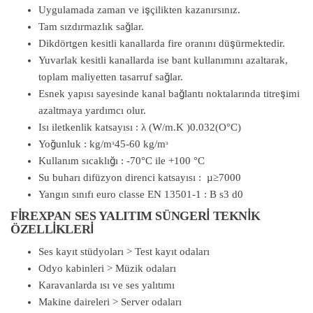
Uygulamada zaman ve işçilikten kazanırsınız.
Tam sızdırmazlık sağlar.
Dikdörtgen kesitli kanallarda fire oranını düşürmektedir.
Yuvarlak kesitli kanallarda ise bant kullanımını azaltarak,
toplam maliyetten tasarruf sağlar.
Esnek yapısı sayesinde kanal bağlantı noktalarında titreşimi
azaltmaya yardımcı olur.
Isı iletkenlik katsayısı : λ (W/m.K )0.032(O°C)
Yoğunluk : kg/mᶟ45-60 kg/mᶟ
Kullanım sıcaklığı : -70°C ile +100 °C
Su buharı difüzyon direnci katsayısı : µ≥7000
Yangın sınıfı euro classe EN 13501-1 : B s3 d0
FİREXPAN SES YALITIM SÜNGERİ TEKNİK
ÖZELLİKLERİ
Ses kayıt stüdyoları > Test kayıt odaları
Odyo kabinleri > Müzik odaları
Karavanlarda ısı ve ses yalıtımı
Makine daireleri > Server odaları