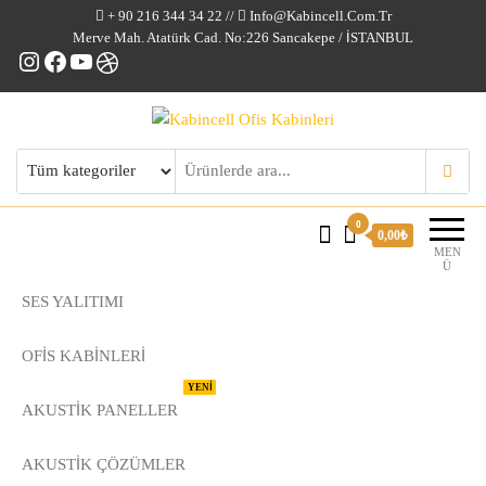
+ 90 216 344 34 22 //
Info@kabincell.com.tr
Merve Mah. Atatürk Cad. No:226 Sancakepe / İSTANBUL
Instagram
Facebook
YouTube
Dribbble
Kabincell Ofis Kabinleri
0
0,00₺
MEN
Ü
SES YALITIMI
OFİS KABİNLERİ
YENİ
AKUSTİK PANELLER
AKUSTIK ÇÖZÜMLER