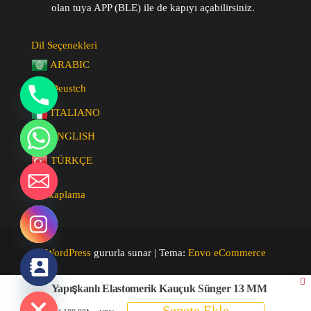
olan tuya APP (BLE) ile de kapıyı açabilirsiniz.
Dil Seçenekleri
ARABIC
Deustch
ITALIANO
ENGLISH
y
TÜRKÇE
t
a
spc kaplama
h
c
e
d
WordPress
gururla sunar
|
Tema:
Envo eCommerce
i
H
Yapışkanlı Elastomerik Kauçuk Sünger 13 MM
Sepete Ekle