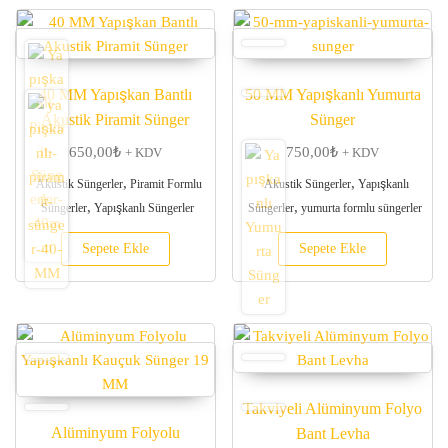
40 MM Yapışkan Bantlı
50 MM Yapışkanlı Yumurta
Akustik Piramit Sünger
Sünger
650,00
₺
750,00
₺
+ KDV
+ KDV
,
,
Akustik Süngerler
Piramit Formlu
Akustik Süngerler
Yapışkanlı
,
,
Süngerler
Yapışkanlı Süngerler
Süngerler
yumurta formlu süngerler
Sepete Ekle
Sepete Ekle
Takviyeli Alüminyum Folyo
Alüminyum Folyolu
Bant Levha