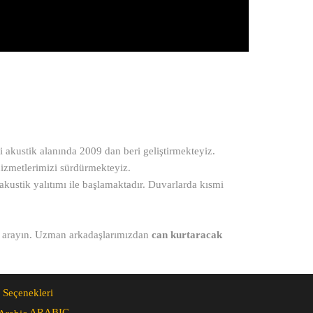
i akustik alanında 2009 dan beri geliştirmekteyiz.
izmetlerimizi sürdürmekteyiz.
akustik yalıtımı ile başlamaktadır. Duvarlarda kısmi
bizi arayın. Uzman arkadaşlarımızdan
can kurtaracak
 Seçenekleri
ARABIC