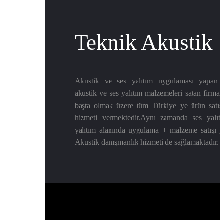
Teknik Akustik
Akustik ve ses yalıtım uygulaması yapa
akustik ve ses yalıtım malzemeleri satan firma
başta olmak üzere tüm Türkiye ye ürün sat
hizmeti vermektedir.Aynı zamanda ses yalı
yalıtım alanında uygulama + malzeme satışı
Akustik danışmanlık hizmeti de sağlamaktadır.