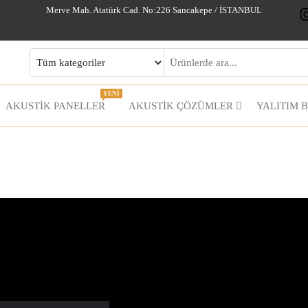
Merve Mah. Atatürk Cad. No:226 Sancakepe / İSTANBUL
YENİ
AKUSTİK PANELLER
AKUSTIK ÇÖZÜMLER
YALITIM 