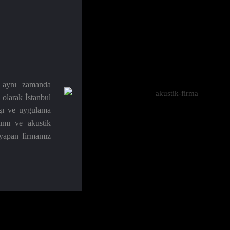
n aynı zamanda
 olarak İstanbul
ışı ve uygulama
tımı ve akustik
 yapan firmamız