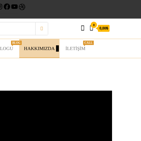
0
0,00₺
BLOG
CALL
BLOGU
HAKKIMIZDA
İLETIŞIM