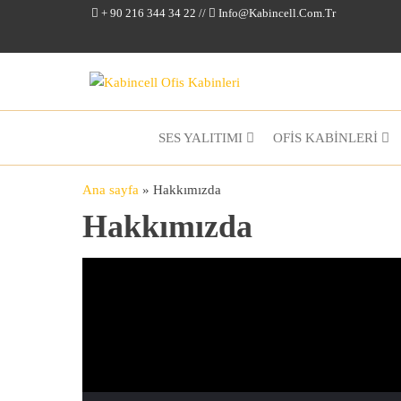
+ 90 216 344 34 22 //
Info@kabincell.com.tr
Kabincell
Ofis
Kabinleri
SES YALITIMI
OFİS KABİNLERİ
Ana sayfa
»
Hakkımızda
Hakkımızda