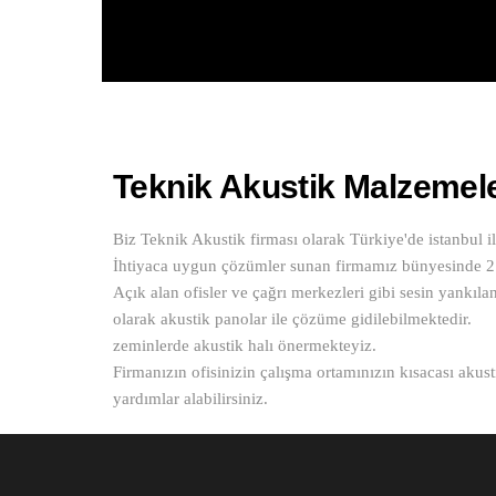
Teknik Akustik Malzemeler
Biz Teknik Akustik firması olarak Türkiye'de istanbul i
İhtiyaca uygun çözümler sunan firmamız bünyesinde 2 a
Açık alan ofisler ve çağrı merkezleri gibi sesin yankıl
olarak akustik panolar ile çözüme gidilebilmektedir.
zeminlerde akustik halı önermekteyiz.
Firmanızın ofisinizin çalışma ortamınızın kısacası akust
yardımlar alabilirsiniz.