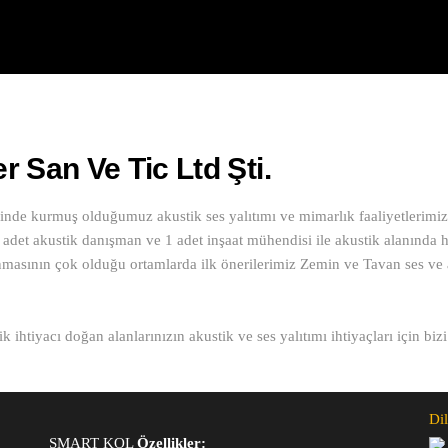
 San Ve Tic Ltd Şti.
linde kurmuş olduğumuz akustik ses yalıtımı ve mimarlık faaliyetlerimiz
det akustik danışman ve 1 adet inşaat mühendisi ile akustik alanında h
anmasının çok olduğu ortamlarda ilk önerilerimiz Zemin ve Tavan ses ve 
ik ihtiyacı doğan alanlarınızın akustik ve ses yalıtımı ihtiyaçları için 
Dil
SMART KOL
Özellikler: