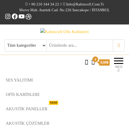
+ 90 216 344 34 22 //
Info@kabincell.com.tr
Merve Mah. Atatürk Cad. No:226 Sancakepe / İSTANBUL
Instagram
Facebook
YouTube
Dribbble
Kabincell Ofis Kabinleri
0
0,00₺
MEN
Ü
SES YALITIMI
OFİS KABİNLERİ
YENİ
AKUSTİK PANELLER
AKUSTIK ÇÖZÜMLER