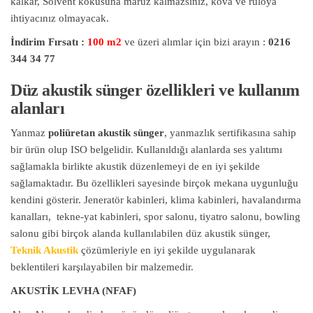
kalkar, Solvent kokusuna maruz kalmazsınız, kova ve ruloya
ihtiyacınız olmayacak.
İndirim Fırsatı :
100 m2
ve üzeri alımlar için bizi arayın :
0216
344 34 77
Düz akustik sünger özellikleri ve kullanım
alanları
Yanmaz
poliüretan akustik sünger
, yanmazlık sertifikasına sahip
bir ürün olup ISO belgelidir. Kullanıldığı alanlarda ses yalıtımı
sağlamakla birlikte akustik düzenlemeyi de en iyi şekilde
sağlamaktadır. Bu özellikleri sayesinde birçok mekana uygunluğu
kendini gösterir. Jeneratör kabinleri, klima kabinleri, havalandırma
kanalları, tekne-yat kabinleri, spor salonu, tiyatro salonu, bowling
salonu gibi birçok alanda kullanılabilen düz akustik sünger,
Teknik Akustik
çözümleriyle en iyi şekilde uygulanarak
beklentileri karşılayabilen bir malzemedir.
AKUSTİK LEVHA (NFAF)