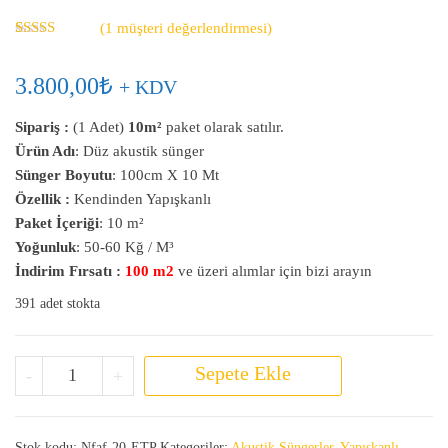
(
1
müşteri değerlendirmesi)
1
müşteri
puanına
dayanarak 5
3.800,00
₺
+ KDV
üzerinden
5.00
puan
aldı
Sipariş :
(1 Adet)
10m²
paket olarak satılır.
Ürün Adı
: Düz akustik sünger
Sünger Boyutu
: 100cm X 10 Mt
Özellik :
Kendinden Yapışkanlı
Paket İçeriği
: 10 m²
Yoğunluk
: 50-60 Kğ / M³
İndirim Fırsatı :
100 m2
ve üzeri alımlar için bizi arayın
391 adet stokta
20 MM Yapışkanlı Düz Akustik Sünger adet
Sepete Ekle
-
+
Stok kodu:
Nfaf-20-ETP
Kategoriler:
Akustik Süngerler
,
Yapışkanlı