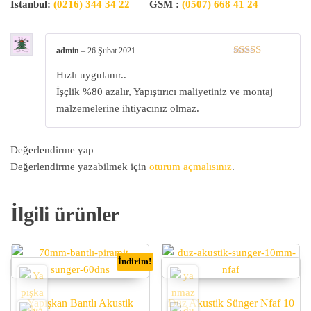
İstanbul:
(0216) 344 34 22
GSM :
(0507) 668 41 24
admin
–
26 Şubat 2021
5 üzerinden
Hızlı uygulanır..
5
oy aldı
İşçlik %80 azalır, Yapıştırıcı maliyetiniz ve montaj
malzemelerine ihtiyacınız olmaz.
Değerlendirme yap
Değerlendirme yazabilmek için
oturum açmalısınız
.
İlgili ürünler
İndirim!
Yapışkan Bantlı Akustik
Düz Akustik Sünger Nfaf 10