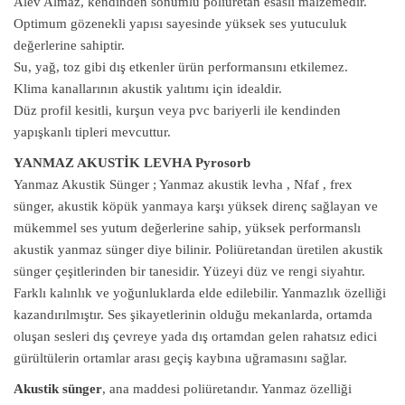
Alev Almaz, kendinden sönümlü poliüretan esaslı malzemedir.
Optimum gözenekli yapısı sayesinde yüksek ses yutuculuk
değerlerine sahiptir.
Su, yağ, toz gibi dış etkenler ürün performansını etkilemez.
Klima kanallarının akustik yalıtımı için idealdir.
Düz profil kesitli, kurşun veya pvc bariyerli ile kendinden
yapışkanlı tipleri mevcuttur.
YANMAZ AKUSTİK LEVHA Pyrosorb
Yanmaz Akustik Sünger ; Yanmaz akustik levha , Nfaf , frex
sünger, akustik köpük yanmaya karşı yüksek direnç sağlayan ve
mükemmel ses yutum değerlerine sahip, yüksek performanslı
akustik yanmaz sünger diye bilinir. Poliüretandan üretilen akustik
sünger çeşitlerinden bir tanesidir. Yüzeyi düz ve rengi siyahtır.
Farklı kalınlık ve yoğunluklarda elde edilebilir. Yanmazlık özelliği
kazandırılmıştır. Ses şikayetlerinin olduğu mekanlarda, ortamda
oluşan sesleri dış çevreye yada dış ortamdan gelen rahatsız edici
gürültülerin ortamlar arası geçiş kaybına uğramasını sağlar.
Akustik sünger
, ana maddesi poliüretandır. Yanmaz özelliği