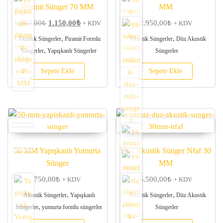
Piramit Sünger 70 MM
MM
Orijinal fiyat: 1.500,00₺.
Şu andaki fiyat: 1.150,00₺.
1.500,00
₺
1.150,00
₺
2.950,00
₺
+ KDV
+ KDV
,
,
Akustik Süngerler
Piramit Formlu
Akustik Süngerler
Düz Akustik
,
Süngerler
Yapışkanlı Süngerler
Süngerler
Sepete Ekle
Sepete Ekle
50 MM Yapışkanlı Yumurta
Düz Akustik Sünger Nfaf 30
Sünger
MM
750,00
₺
6.500,00
₺
+ KDV
+ KDV
,
,
Akustik Süngerler
Yapışkanlı
Akustik Süngerler
Düz Akustik
,
Süngerler
yumurta formlu süngerler
Süngerler