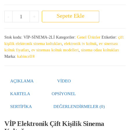
Vip Elektronik Sinema Koltuğu adet
Sepete Ekle
-
+
Stok kodu:
VİP-SİNEMA-2Lİ
Kategoriler:
Genel Ürünler
Etiketler:
çift
kişilik elektronik sinema koltukları
,
elektronik tv koltuk
,
ev sineması
koltuk fiyatları
,
ev sineması koltuk modelleri
,
sinema odası koltukları
Marka:
kabincell®
AÇIKLAMA
VIDEO
KARTELA
OPSIYONEL
SERTIFIKA
DEĞERLENDIRMELER (0)
VİP Elektronik Çift Kişilik Sinema