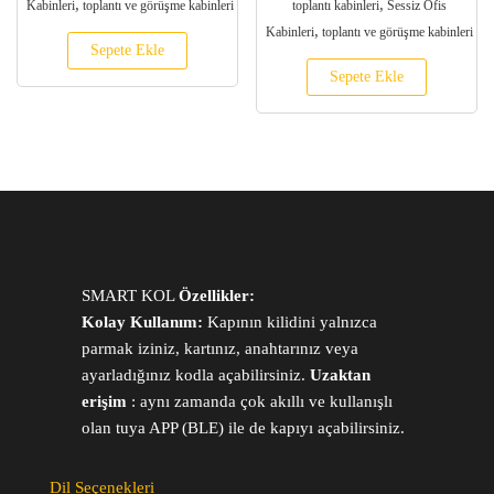
,
,
Kabinleri
toplantı ve görüşme kabinleri
toplantı kabinleri
Sessiz Ofis
,
Kabinleri
toplantı ve görüşme kabinleri
Sepete Ekle
Sepete Ekle
SMART KOL
Özellikler:
Kolay Kullanım:
Kapının kilidini yalnızca
parmak iziniz, kartınız, anahtarınız veya
ayarladığınız kodla açabilirsiniz.
Uzaktan
erişim
: aynı zamanda çok akıllı ve kullanışlı
olan tuya APP (BLE) ile de kapıyı açabilirsiniz.
Dil Seçenekleri