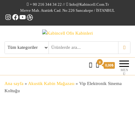
+ 90 216 344 34 22 //
Info@kabincell.com.tr
Merve Mah. Atatürk Cad. No:226 Sancakepe / İSTANBUL
Instagram
Facebook
YouTube
Dribbble
Kabincell Ofis Kabinleri
0
0,00₺
MEN
Ü
Ana sayfa
»
Akustik Kabin Mağazası
»
Vip Elektronik Sinema
Koltuğu