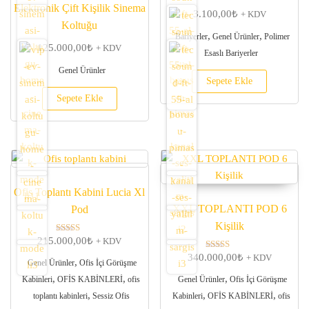
Elektronik Çift Kişilik Sinema
3.100,00
₺
+ KDV
Koltuğu
,
,
Bariyerler
Genel Ürünler
Polimer
125.000,00
₺
+ KDV
Esaslı Bariyerler
Genel Ürünler
Sepete Ekle
Sepete Ekle
Ofis Toplantı Kabini Lucia Xl
XXL TOPLANTI POD 6
Pod
Kişilik
215.000,00
₺
5 üzerinden
+ KDV
5.00
340.000,00
₺
oy aldı
5 üzerinden
+ KDV
,
Genel Ürünler
Ofis İçi Görüşme
5.00
oy aldı
,
,
,
Kabinleri
OFİS KABİNLERİ
ofis
Genel Ürünler
Ofis İçi Görüşme
,
,
,
toplantı kabinleri
Sessiz Ofis
Kabinleri
OFİS KABİNLERİ
ofis