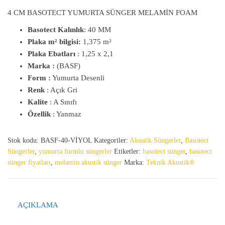
4 CM BASOTECT YUMURTA SÜNGER MELAMİN FOAM
Basotect Kalınlık
: 40 MM
Plaka m² bilgisi:
1,375 m²
Plaka Ebatları
: 1,25 x 2,1
Marka :
(BASF)
Form :
Yumurta Desenli
Renk
: Açık Gri
Kalite
: A Sınıfı
Özellik
: Yanmaz
Stok kodu:
BASF-40-VİYOL
Kategoriler:
Akustik Süngerler
,
Basotect
Süngerler
,
yumurta formlu süngerler
Etiketler:
basotect sünger
,
basotect
sünger fiyatları
,
melamin akustik sünger
Marka:
Teknik Akustik®
AÇIKLAMA