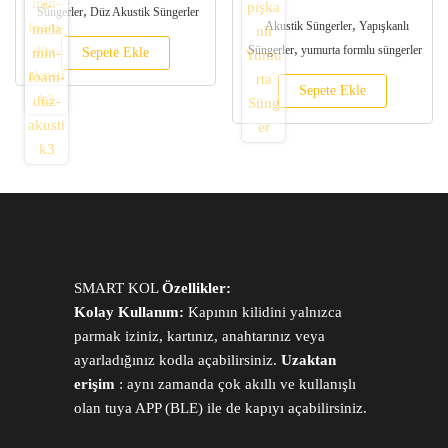
5.00
,
Süngerler
Düz Akustik Süngerler
oy aldı
,
Akustik Süngerler
Yapışkanlı
,
Süngerler
yumurta formlu süngerler
Sepete Ekle
Sepete Ekle
SMART KOL
Özellikler:
Kolay Kullanım:
Kapının kilidini yalnızca
parmak iziniz, kartınız, anahtarınız veya
ayarladığınız kodla açabilirsiniz.
Uzaktan
erişim
: aynı zamanda çok akıllı ve kullanışlı
olan tuya APP (BLE) ile de kapıyı açabilirsiniz.