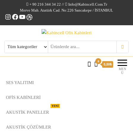
+ 90 216 344 34 22 //
Info@kabincell.com.tr
Merve Mah. Atatürk Cad. No:226 Sancakepe / İSTANBUL
Instagram
Facebook
YouTube
Dribbble
Kabincell Ofis Kabinleri
0
0,00₺
MEN
Ü
SES YALITIMI
OFİS KABİNLERİ
YENİ
AKUSTİK PANELLER
AKUSTIK ÇÖZÜMLER