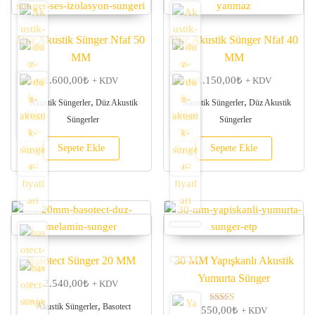
Düz Akustik Sünger Nfaf 50
Düz Akustik Sünger Nfaf 40
MM
MM
1.600,00
₺
1.150,00
₺
+ KDV
+ KDV
,
,
Akustik Süngerler
Düz Akustik
Akustik Süngerler
Düz Akustik
Süngerler
Süngerler
Sepete Ekle
Sepete Ekle
Basotect Sünger 20 MM
30 MM Yapışkanlı Akustik
Yumurta Sünger
2.540,00
₺
+ KDV
,
Akustik Süngerler
Basotect
550,00
₺
5 üzerinden
+ KDV