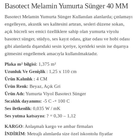
Basotect Melamin Yumurta Sünger 40 MM
Basotect Melamin Yumurta Sünger Kullanılan alanlarda; çınlamayı
engelleyen, akustik ses kalitesini artıran, sesleri düzene sokan,
açık hücreli ses emici özelliklere sahip olan yumurta viyolu
basotect sünger, stüdyo, ses kayıt odası, gitar odası ve hobi odası
gibi alanlarda dışarıdaki sesin içeriye, içerideki sesin ise dışarıya
gitmesini engellemek amacıyla kullanılmaktadır.
Plaka m² bilgisi:
1,375 m²
Uzunluk Ve Genişlik
: 1,25 x 110 cm
Ürün Kalınlık :
4 CM
Ürün Renk:
Beyaz, Açık Gri
Ürün Adı:
Yumurta Viyol Basotect Sünger
Sıcaklık dayanımı:
-5 C -+ 100 C
Ses iletkenlik
: 0,035 W / mK
Ses yutma katsayısı
: ? = 0,30 – 1,12
KARGO
: Anlaşmalı kargo ve ambar firmaları
İNDİRİM
: Metrajlı alımlarda size özel iskontolu fiyatlar