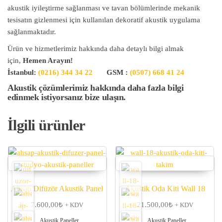
akustik iyileştirme sağlanması ve tavan bölümlerinde mekanik
tesisatın gizlenmesi için kullanılan dekoratif akustik uygulama
sağlanmaktadır.
Ürün ve hizmetlerimiz hakkında daha detaylı bilgi almak
için,
Hemen Arayın!
İstanbul:
(0216) 344 34 22
GSM :
(0507) 668 41 24
Akustik çözümlerimiz hakkında daha fazla bilgi
edinmek istiyorsanız bize ulaşın.
İlgili ürünler
Ahşap Difüzör Akustik Panel
Akustik Oda Kiti Wall 18
7.600,00
₺
21.500,00
₺
+ KDV
+ KDV
Akustik Paneller
Akustik Paneller