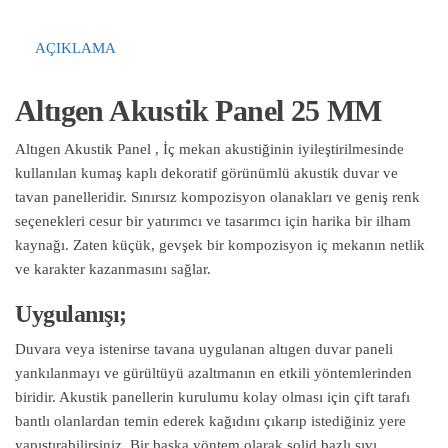
AÇIKLAMA
Altıgen Akustik Panel 25 MM
Altıgen Akustik Panel , İç mekan akustiğinin iyileştirilmesinde
kullanılan kumaş kaplı dekoratif görünümlü akustik duvar ve
tavan panelleridir. Sınırsız kompozisyon olanakları ve geniş renk
seçenekleri cesur bir yatırımcı ve tasarımcı için harika bir ilham
kaynağı. Zaten küçük, gevşek bir kompozisyon iç mekanın netlik
ve karakter kazanmasını sağlar.
Uygulanışı;
Duvara veya istenirse tavana uygulanan altıgen duvar paneli
yankılanmayı ve gürültüyü azaltmanın en etkili yöntemlerinden
biridir. Akustik panellerin kurulumu kolay olması için çift tarafı
bantlı olanlardan temin ederek kağıdını çıkarıp istediğiniz yere
yapıştırabilirsiniz. Bir başka yöntem olarak solid bazlı sıvı