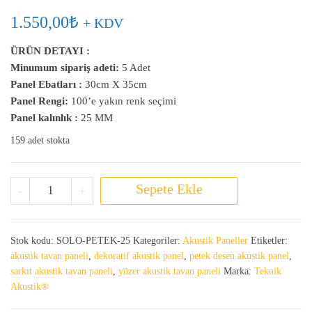
1.550,00
₺
+ KDV
ÜRÜN DETAYI :
Minumum sipariş adeti:
5 Adet
Panel Ebatları :
30cm X 35cm
Panel Rengi:
100’e yakın renk seçimi
Panel kalınlık :
25 MM
159 adet stokta
Altıgen Akustik Panel 25 MM adet
Sepete Ekle
-
+
Stok kodu:
SOLO-PETEK-25
Kategoriler:
Akustik Paneller
Etiketler:
akustik tavan paneli
,
dekoratif akustik panel
,
petek desen akustik panel
,
sarkıt akustik tavan paneli
,
yüzer akustik tavan paneli
Marka:
Teknik
Akustik®