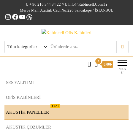
+ 90 216 344 34 22 //
Info@kabincell.com.tr
Merve Mah. Atatürk Cad. No:226 Sancakepe / İSTANBUL
Instagram
Facebook
YouTube
Dribbble
Kabincell Ofis Kabinleri
0
0,00₺
MEN
Ü
SES YALITIMI
OFİS KABİNLERİ
YENİ
AKUSTİK PANELLER
AKUSTIK ÇÖZÜMLER