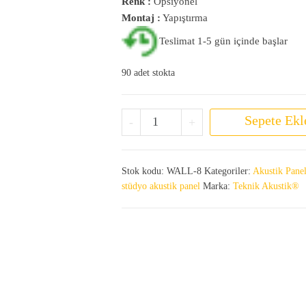
Renk :
Opsiyonel
Montaj :
Yapıştırma
Teslimat 1-5 gün içinde başlar
90 adet stokta
Akustik Oda Kiti Wall 8 adet
Sepete Ekl
-
+
Stok kodu:
WALL-8
Kategoriler:
Akustik Panel
stüdyo akustik panel
Marka:
Teknik Akustik®
8