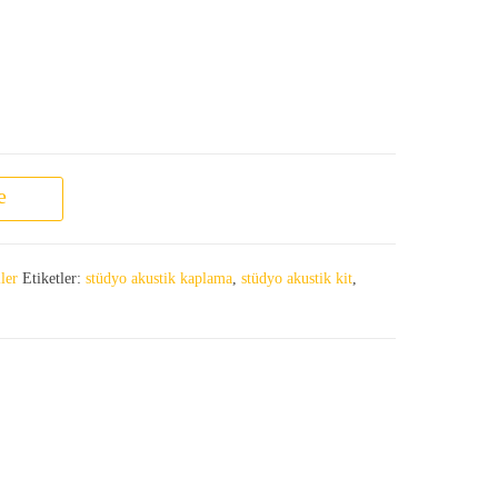
e
ler
Etiketler:
stüdyo akustik kaplama
,
stüdyo akustik kit
,