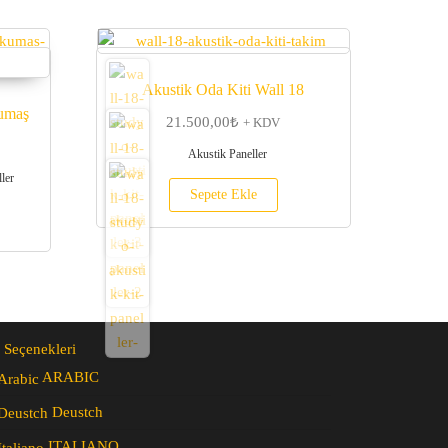
Akustik Oda Kiti Wall 18
umaş
21.500,00
₺
+ KDV
Akustik Paneller
ler
Sepete Ekle
 Seçenekleri
ARABIC
Deustch
ITALIANO