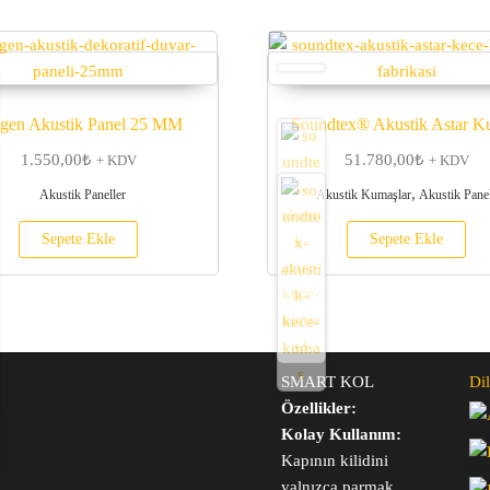
ıgen Akustik Panel 25 MM
Soundtex® Akustik Astar K
1.550,00
₺
51.780,00
₺
+ KDV
+ KDV
,
Akustik Paneller
Akustik Kumaşlar
Akustik Panel
Sepete Ekle
Sepete Ekle
SMART KOL
Dil
Özellikler:
Kolay Kullanım:
Kapının kilidini
yalnızca parmak