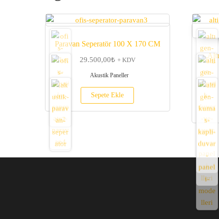
Paravan Seperatör 100 X 170 CM
Alt
29.500,00
₺
+ KDV
Akustik Paneller
Sepete Ekle