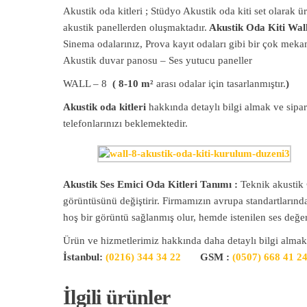
Akustik oda kitleri ; Stüdyo Akustik oda kiti set olara
akustik panellerden oluşmaktadır.
Akustik Oda Kiti Wal
Sinema odalarınız, Prova kayıt odaları gibi bir çok meka
Akustik duvar panosu – Ses yutucu paneller
WALL – 8
( 8-10 m²
arası odalar için tasarlanmıştır.
)
Akustik oda kitleri
hakkında detaylı bilgi almak ve sipar
telefonlarınızı beklemektedir.
Akustik Ses Emici Oda Kitleri Tanımı :
Teknik akustik
görüntüsünü değiştirir. Firmamızın avrupa standartlarındak
hoş bir görüntü sağlanmış olur, hemde istenilen ses değerl
Ürün ve hizmetlerimiz hakkında daha detaylı bilgi almak
İstanbul:
(0216) 344 34 22
GSM :
(0507) 668 41 2
İlgili ürünler