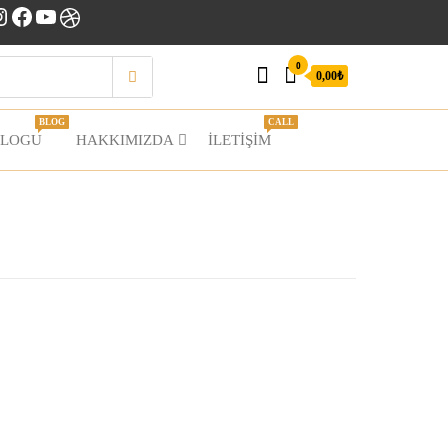
nstagram
Facebook
YouTube
Dribbble
0
0,00₺
BLOG
CALL
BLOGU
HAKKIMIZDA
İLETIŞIM