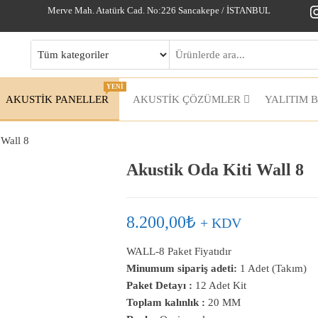
I
Merve Mah. Atatürk Cad. No:226 Sancakepe / İSTANBUL
YENİ
AKUSTİK PANELLER
AKUSTIK ÇÖZÜMLER
YALITIM 
 Wall 8
Akustik Oda Kiti Wall 8
8.200,00
₺
+ KDV
WALL-8 Paket Fiyatıdır
Minumum sipariş adeti:
1 Adet (Takım)
Paket Detayı :
12 Adet Kit
Toplam kalınlık :
20 MM