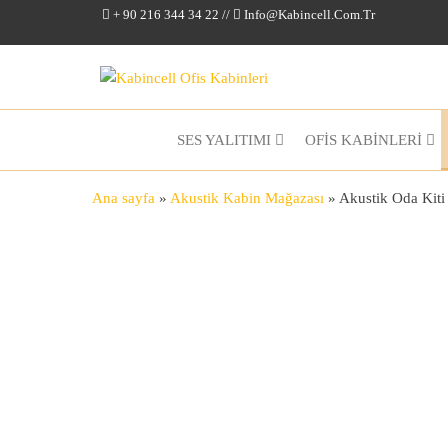
+ 90 216 344 34 22 //
Info@kabincell.com.tr
Kabincell
Ofis
Kabinleri
SES YALITIMI
OFİS KABİNLERİ
Ana sayfa
»
Akustik Kabin Mağazası
»
Akustik Oda Kiti