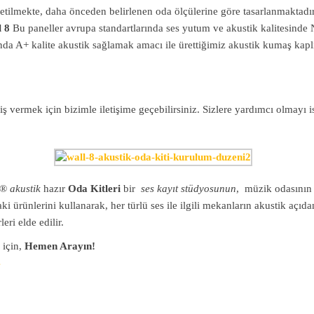
k üretilmekte, daha önceden belirlenen oda ölçülerine göre tasarlanmakt
l 8
Bu paneller avrupa standartlarında ses yutum ve akustik kalitesinde 
nda A+ kalite akustik sağlamak amacı ile ürettiğimiz akustik kumaş kapl
iş vermek için bizimle iletişime geçebilirsiniz. Sizlere yardımcı olmayı 
 ®
akustik
hazır
Oda Kitleri
bir
ses kayıt stüdyosunun
, müzik odasının 
i ürünlerini kullanarak, her türlü ses ile ilgili mekanların akustik açıd
eri elde edilir.
 için,
Hemen Arayın!
4