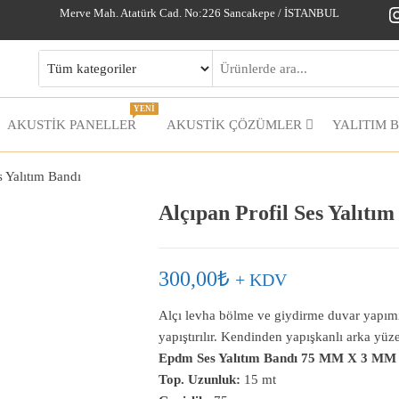
I
Merve Mah. Atatürk Cad. No:226 Sancakepe / İSTANBUL
YENİ
AKUSTİK PANELLER
AKUSTIK ÇÖZÜMLER
YALITIM 
s Yalıtım Bandı
Alçıpan Profil Ses Yalıtım
300,00
₺
+ KDV
Alçı levha bölme ve giydirme duvar yapımınd
yapıştırılır. Kendinden yapışkanlı arka yü
Epdm Ses Yalıtım Bandı 75 MM X 3 MM
Top. Uzunluk:
15 mt