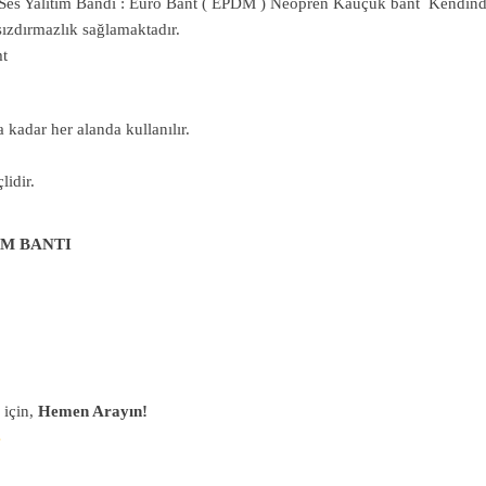
 Yalıtım Bandı : Euro Bant ( EPDM ) Neopren Kauçuk bant Kendinden y
 sızdırmazlık sağlamaktadır.
mt
kadar her alanda kullanılır.
lidir.
IM BANTI
 için,
Hemen Arayın!
4