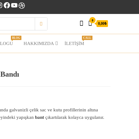
nstagram
Facebook
YouTube
Dribbble
0
0,00₺
BLOG
CALL
BLOGU
HAKKIMIZDA
İLETIŞIM
 Bandı
a galvanizli çelik sac ve kutu profillerinin altına
zeyindeki yapışkan
bant
çıkartılarak kolayca uygulanır.