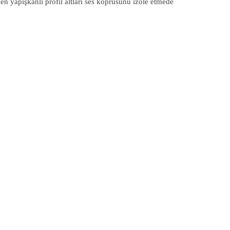
apışkanlı profil altları ses köprüsünü izole etmede