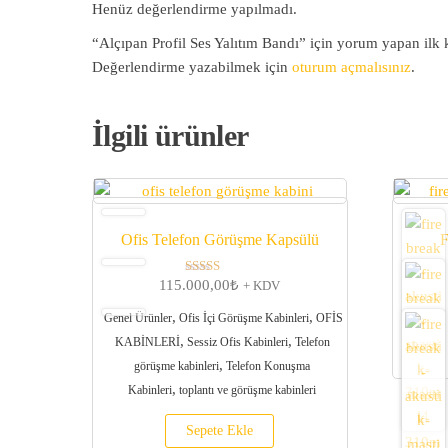
Henüz değerlendirme yapılmadı.
“Alçıpan Profil Ses Yalıtım Bandı” için yorum yapan ilk k
Değerlendirme yazabilmek için
oturum açmalısınız
.
İlgili ürünler
Ofis Telefon Görüşme Kapsülü
F
115.000,00
₺
5 üzerinden
+ KDV
5.00
oy aldı
,
,
Genel Ürünler
Ofis İçi Görüşme Kabinleri
OFİS
,
,
KABİNLERİ
Sessiz Ofis Kabinleri
Telefon
,
görüşme kabinleri
Telefon Konuşma
,
Kabinleri
toplantı ve görüşme kabinleri
Sepete Ekle