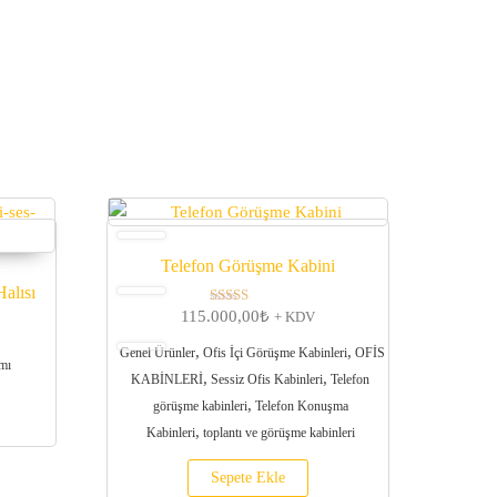
Telefon Görüşme Kabini
alısı
115.000,00
₺
5 üzerinden
+ KDV
5.00
oy aldı
,
,
Genel Ürünler
Ofis İçi Görüşme Kabinleri
OFİS
ımı
,
,
KABİNLERİ
Sessiz Ofis Kabinleri
Telefon
,
görüşme kabinleri
Telefon Konuşma
,
Kabinleri
toplantı ve görüşme kabinleri
Sepete Ekle