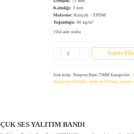
Genişlik:
75 mm
Kalınlığı:
3 mm
Malzeme:
Kauçuk / EPDM
Yoğunluğu:
60 kg/m³
1564 adet stokta
Alçıpan Profil Ses Yalıtım Bandı adet
Sepete Ekl
-
+
Stok kodu:
Neopren-Bant-75MM
Kategoriler:
G
alçıpan profil bandı
,
epdm profil bant
,
kauçuk s
UÇUK SES YALITIM BANDI