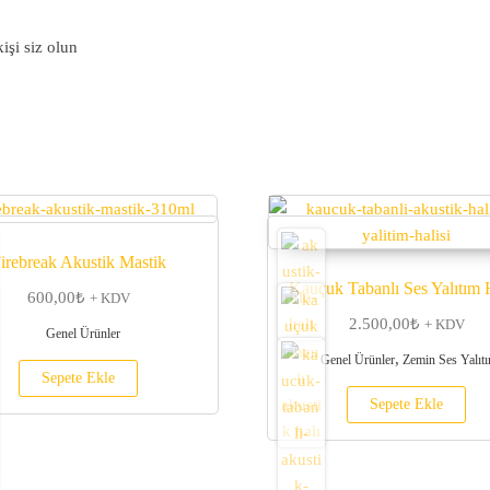
işi siz olun
irebreak Akustik Mastik
Kauçuk Tabanlı Ses Yalıtım H
600,00
₺
+ KDV
2.500,00
₺
+ KDV
Genel Ürünler
,
Genel Ürünler
Zemin Ses Yalıt
Sepete Ekle
Sepete Ekle