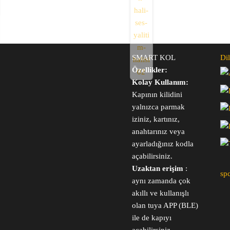
SMART KOL
Dil
Özellikler:
Kolay Kullanım:
Kapının kilidini
yalnızca parmak
iziniz, kartınız,
anahtarınız veya
ayarladığınız kodla
açabilirsiniz.
Uzaktan erişim
:
sp
aynı zamanda çok
akıllı ve kullanışlı
olan tuya APP (BLE)
ile de kapıyı