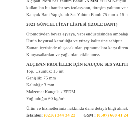
Alçıpan Profil Ses Yalıtım Bandı
75 MM
EPDM Kauçuk Ses
kullanılan bu bantlar ses izolasyonu, titreşim yalıtımı ve
Kauçuk Bant Yapışkanlı Ses Yalıtım Bandı 75 mm x 15 
2021 GÜNCEL FİYAT LİSTESİ (İZOLE BANT)
Otomotivden beyaz eşyaya, yapı endüstrisinden ambalaja 
Üstün boyutsal kararlılığa ve yüzey kalitesine sahiptir.
Zaman içerisinde oluşacak olan yıpranmalara karşı direnç
Kimyasallardan ve yağlardan etkilenmez.
ALÇIPAN PROFİLLER İÇİN KAUÇUK SES YALIT
Top. Uzunluk: 15 mt
Genişlik: 75 mm
Kalınlığı: 3 mm
Malzeme: Kauçuk / EPDM
Yoğunluğu: 60 kg/m³
Ürün ve hizmetlerimiz hakkında daha detaylı bilgi almak
İstanbul:
(0216) 344 34 22
GSM :
(0507) 668 41 2