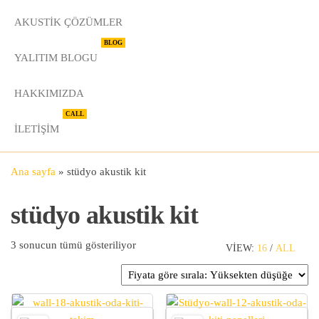
AKUSTIK ÇÖZÜMLER
BLOG
YALITIM BLOGU
HAKKIMIZDA
CALL
İLETIŞIM
Ana sayfa
»
stüdyo akustik kit
stüdyo akustik kit
Fiyata göre sıralandı: yüksekten düşüğe
3 sonucun tümü gösteriliyor
VIEW:
16
/
ALL