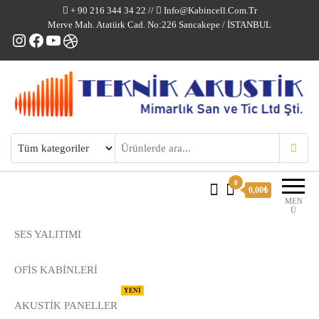
+ 90 216 344 34 22 //
Info@kabincell.com.tr
Merve Mah. Atatürk Cad. No:226 Sancakepe / İSTANBUL
Instagram
Facebook
YouTube
Dribbble
Kabincell Ofis Kabinleri
0
0,00₺
MEN
Ü
SES YALITIMI
OFİS KABİNLERİ
YENİ
AKUSTİK PANELLER