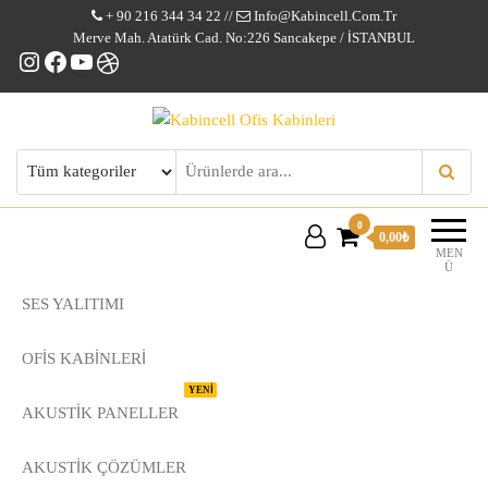
+ 90 216 344 34 22 //
Info@kabincell.com.tr
Merve Mah. Atatürk Cad. No:226 Sancakepe / İSTANBUL
Instagram
Facebook
YouTube
Dribbble
Kabincell Ofis Kabinleri
0
0,00₺
MEN
Ü
SES YALITIMI
OFİS KABİNLERİ
YENİ
AKUSTİK PANELLER
AKUSTIK ÇÖZÜMLER