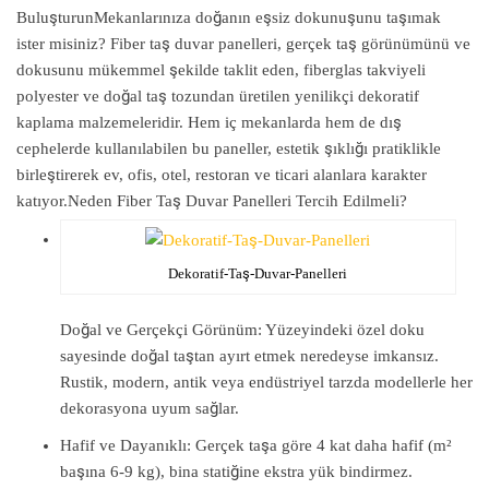
Buluşturun
Mekanlarınıza doğanın eşsiz dokunuşunu taşımak
ister misiniz?
Fiber taş duvar panelleri
, gerçek taş görünümünü ve
dokusunu mükemmel şekilde taklit eden, fiberglas takviyeli
polyester ve doğal taş tozundan üretilen yenilikçi dekoratif
kaplama malzemeleridir. Hem iç mekanlarda hem de dış
cephelerde kullanılabilen bu paneller, estetik şıklığı pratiklikle
birleştirerek ev, ofis, otel, restoran ve ticari alanlara karakter
katıyor.
Neden Fiber Taş Duvar Panelleri Tercih Edilmeli?
Dekoratif-Taş-Duvar-Panelleri
Doğal ve Gerçekçi Görünüm
: Yüzeyindeki özel doku
sayesinde doğal taştan ayırt etmek neredeyse imkansız.
Rustik, modern, antik veya endüstriyel tarzda modellerle her
dekorasyona uyum sağlar.
Hafif ve Dayanıklı
: Gerçek taşa göre 4 kat daha hafif (m²
başına 6-9 kg), bina statiğine ekstra yük bindirmez.