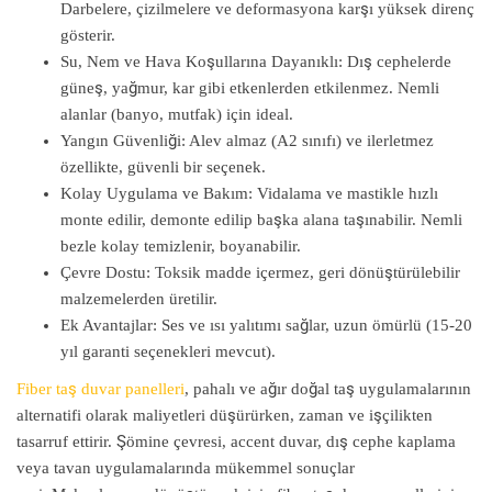
Darbelere, çizilmelere ve deformasyona karşı yüksek direnç
gösterir.
Su, Nem ve Hava Koşullarına Dayanıklı
: Dış cephelerde
güneş, yağmur, kar gibi etkenlerden etkilenmez. Nemli
alanlar (banyo, mutfak) için ideal.
Yangın Güvenliği
: Alev almaz (A2 sınıfı) ve ilerletmez
özellikte, güvenli bir seçenek.
Kolay Uygulama ve Bakım
: Vidalama ve mastikle hızlı
monte edilir, demonte edilip başka alana taşınabilir. Nemli
bezle kolay temizlenir, boyanabilir.
Çevre Dostu
: Toksik madde içermez, geri dönüştürülebilir
malzemelerden üretilir.
Ek Avantajlar
: Ses ve ısı yalıtımı sağlar, uzun ömürlü (15-20
yıl garanti seçenekleri mevcut).
Fiber taş duvar panelleri
, pahalı ve ağır doğal taş uygulamalarının
alternatifi olarak maliyetleri düşürürken, zaman ve işçilikten
tasarruf ettirir. Şömine çevresi, accent duvar, dış cephe kaplama
veya tavan uygulamalarında mükemmel sonuçlar