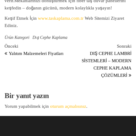
verir.
Mekanlarınızı dönüştürmek için fiber taş duvar panellerini
keşfedin – doğanın gücünü, modern kolaylıkla yaşayın!
Keşif Etmek İçin
www.taskaplama.com.tr
Web Sitemizi Ziyaret
Ediniz.
Ürün Kategori
Dış Cephe Kaplama
Yazı gezinmesi
Önceki Yazı
So
Önceki
Sonraki
Yalıtım Malzemeleri Fiyatları
DIŞ CEPHE LAMBRİ
SİSTEMLERİ – MODERN
CEPHE KAPLAMA
ÇÖZÜMLERİ
Bir yanıt yazın
Yorum yapabilmek için
oturum açmalısınız
.