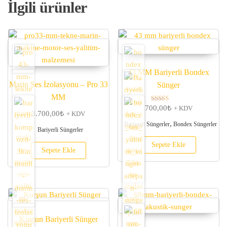
İlgili ürünler
43 MM Bariyerli Bondex
Marin Ses İzolasyonu – Pro 33
Sünger
MM
700,00
₺
5 üzerinden
+ KDV
3.700,00
₺
+ KDV
5.00
oy aldı
,
Bariyerli Süngerler
Bondex Süngerler
Bariyerli Süngerler
Sepete Ekle
Sepete Ekle
Kurşun Bariyerli Sünger