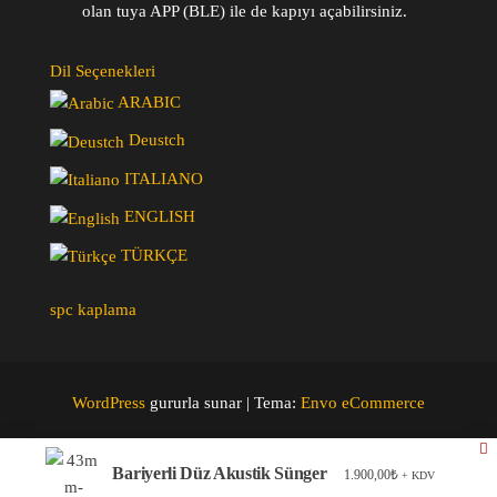
olan tuya APP (BLE) ile de kapıyı açabilirsiniz.
Dil Seçenekleri
ARABIC
Deustch
ITALIANO
ENGLISH
TÜRKÇE
spc kaplama
WordPress
gururla sunar
|
Tema:
Envo eCommerce
Bariyerli Düz Akustik Sünger
1.900,00
₺
+ KDV