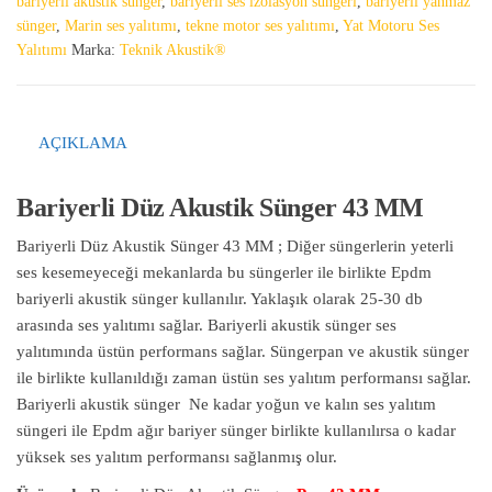
bariyerli akustik sünger
,
bariyerli ses izolasyon süngeri
,
bariyerli yanmaz
sünger
,
Marin ses yalıtımı
,
tekne motor ses yalıtımı
,
Yat Motoru Ses
Yalıtımı
Marka:
Teknik Akustik®
AÇIKLAMA
Bariyerli Düz Akustik Sünger 43 MM
Bariyerli Düz Akustik Sünger 43 MM ; Diğer süngerlerin yeterli
ses kesemeyeceği mekanlarda bu süngerler ile birlikte Epdm
bariyerli akustik sünger kullanılır. Yaklaşık olarak 25-30 db
arasında ses yalıtımı sağlar. Bariyerli akustik sünger ses
yalıtımında üstün performans sağlar. Süngerpan ve akustik sünger
ile birlikte kullanıldığı zaman üstün ses yalıtım performansı sağlar.
Bariyerli akustik sünger Ne kadar yoğun ve kalın ses yalıtım
süngeri ile Epdm ağır bariyer sünger birlikte kullanılırsa o kadar
yüksek ses yalıtım performansı sağlanmış olur.