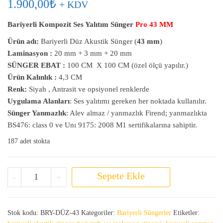
1.900,00
₺
+ KDV
Bariyerli Kompozit Ses Yalıtım Sünger
Pro 43 MM
Ürün adı:
Bariyerli Düz Akustik Sünger (
43 mm
)
Laminasyon :
20 mm + 3 mm + 20 mm
SÜNGER EBAT :
100 CM X 100 CM (özel ölçü yapılır.)
Ürün Kalınlık :
4,3 CM
Renk:
Siyah , Antrasit ve opsiyonel renklerde
Uygulama Alanları
: Ses yalıtımı gereken her noktada kullanılır.
Sünger Yanmazlık
: Alev almaz / yanmazlık Firend; yanmazlıkta
BS476: class 0 ve Unı 9175: 2008 M1 sertifikalarına sahiptir.
187 adet stokta
Bariyerli Düz Akustik Sünger adet
Sepete Ekle
-
+
Stok kodu:
BRY-DÜZ-43
Kategoriler:
Bariyerli Süngerler
Etiketler: