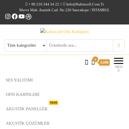
+ 90 216 344 34 22 //
Info@kabincell.com.tr
Merve Mah. Atatürk Cad. No:226 Sancakepe / İSTANBUL
Instagram
Facebook
YouTube
Dribbble
Kabincell Ofis Kabinleri
0
0,00₺
MEN
Ü
SES YALITIMI
OFİS KABİNLERİ
YENİ
AKUSTİK PANELLER
AKUSTIK ÇÖZÜMLER