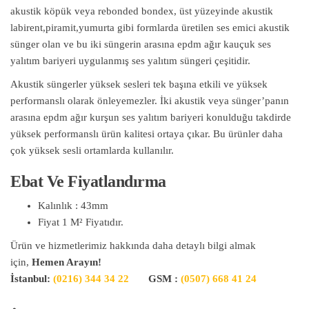
akustik köpük veya rebonded bondex, üst yüzeyinde akustik
labirent,piramit,yumurta gibi formlarda üretilen ses emici akustik
sünger olan ve bu iki süngerin arasına epdm ağır kauçuk ses
yalıtım bariyeri uygulanmış ses yalıtım süngeri çeşitidir.
Akustik süngerler yüksek sesleri tek başına etkili ve yüksek
performanslı olarak önleyemezler. İki akustik veya sünger’panın
arasına epdm ağır kurşun ses yalıtım bariyeri konulduğu takdirde
yüksek performanslı ürün kalitesi ortaya çıkar. Bu ürünler daha
çok yüksek sesli ortamlarda kullanılır.
Ebat Ve Fiyatlandırma
Kalınlık : 43mm
Fiyat 1 M² Fiyatıdır.
Ürün ve hizmetlerimiz hakkında daha detaylı bilgi almak
için,
Hemen Arayın!
İstanbul:
(0216) 344 34 22
GSM :
(0507) 668 41 24