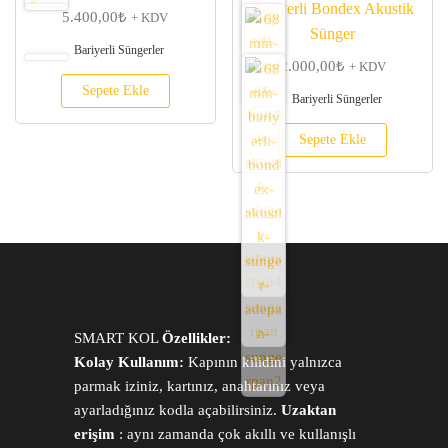
Bariyerli Bondex Akustik
5.400,00
₺
+ KDV
Sünger
Bariyerli Süngerler
2.000,00
₺
+ KDV
Sepete Ekle
Bariyerli Süngerler
Sepete Ekle
SMART KOL
Özellikler:
Kolay Kullanım:
Kapının kilidini yalnızca
parmak iziniz, kartınız, anahtarınız veya
ayarladığınız kodla açabilirsiniz.
Uzaktan
erişim
: aynı zamanda çok akıllı ve kullanışlı