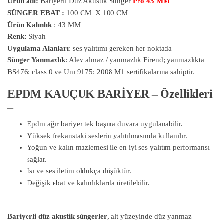
Ürün adı:
Bariyerli Düz Akustik Sünger
Pro 43 MM
SÜNGER EBAT :
100 CM X 100 CM
Ürün Kalınlık :
43 MM
Renk:
Siyah
Uygulama Alanları
: ses yalıtımı gereken her noktada
Sünger Yanmazlık
: Alev almaz / yanmazlık Firend; yanmazlıkta
BS476: class 0 ve Unı 9175: 2008 M1 sertifikalarına sahiptir.
EPDM KAUÇUK BARİYER – Özellikleri
–
Epdm ağır bariyer tek başına duvara uygulanabilir.
Yüksek frekanstaki seslerin yalıtılmasında kullanılır.
Yoğun ve kalın mazlemesi ile en iyi ses yalıtım performansı
sağlar.
Isı ve ses iletim oldukça düşüktür.
Değişik ebat ve kalınlıklarda üretilebilir.
Bariyerli düz akustik süngerler
, alt yüzeyinde düz yanmaz