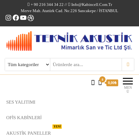
+ 90 216 344 34 22 //
Info@kabincell.com.tr
Merve Mah. Atatürk Cad. No:226 Sancakepe / İSTANBUL
Instagram
Facebook
YouTube
Dribbble
Kabincell Ofis Kabinleri
0
0,00₺
MEN
Ü
SES YALITIMI
OFİS KABİNLERİ
YENİ
AKUSTİK PANELLER