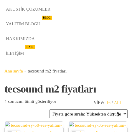
AKUSTIK ÇÖZÜMLER
BLOG
YALITIM BLOGU
HAKKIMIZDA
CALL
İLETIŞIM
Ana sayfa
»
tecsound m2 fiyatları
tecsound m2 fiyatları
Fiyata göre sıralandı: yüksekten düşüğe
4 sonucun tümü gösteriliyor
VIEW:
16
/
ALL