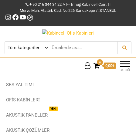
+ 90 216 344 34 22 //
Info@kabincell.com.tr
Merve Mah. Atatürk Cad. No:226 Sancakepe / İSTANBUL
Instagram
Facebook
YouTube
Dribbble
Kabincell Ofis Kabinleri
0
0,00₺
MENÜ
SES YALITIMI
OFİS KABİNLERİ
YENİ
AKUSTİK PANELLER
AKUSTIK ÇÖZÜMLER