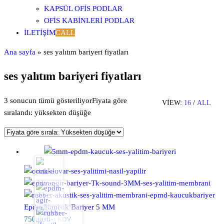
KAPSÜL OFIS PODLAR
OFIS KABINLERI PODLAR
İLETIŞIM
CALL
Ana sayfa
»
ses yalıtım bariyeri fiyatları
ses yalıtım bariyeri fiyatları
3 sonucun tümü gösteriliyor
Fiyata göre
VIEW:
16
/
ALL
sıralandı: yüksekten düşüğe
Epdm Kauçuk Bariyer 5 MM
750,00
₺
+ KDV