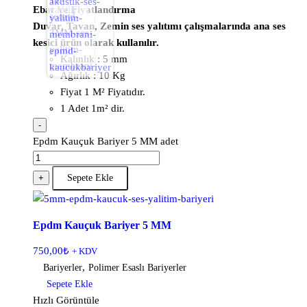
Ebat Ve Fiyatlandırma
Duvar, Tavan, Zemin ses yalıtımı çalışmalarında ana ses
kesici ürün olarak kullanılır.
Kalınlık : 5 mm
Ağırlık : 10 Kg
Fiyat 1 M² Fiyatıdır.
1 Adet 1m² dir.
-
Epdm Kauçuk Bariyer 5 MM adet
+
Sepete Ekle
Epdm Kauçuk Bariyer 5 MM
750,00
₺
+ KDV
,
Bariyerler
Polimer Esaslı Bariyerler
Sepete Ekle
Hızlı Görüntüle