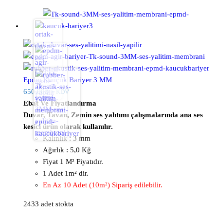
Epdm Kauçuk Bariyer 3 MM
650,00
₺
+ KDV
Ebat Ve Fiyatlandırma
Duvar, Tavan, Zemin ses yalıtımı çalışmalarında ana ses
kesici ürün olarak kullanılır.
Kalınlık : 3 mm
Ağırlık : 5,0 Kğ
Fiyat 1 M² Fiyatıdır.
1 Adet 1m² dir.
En Az 10 Adet (10m²) Sipariş edilebilir.
2433 adet stokta