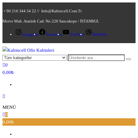
+ 90 216 344 34 22 //
Info@kabincell.com.tr
Merve Mah. Atatürk Cad. No:226 Sancakepe / İSTANBUL
Instagram
Facebook
YouTube
Dribbble
Kabincell Ofis Kabinleri
0
0,00₺
MENÜ
0
0,00₺