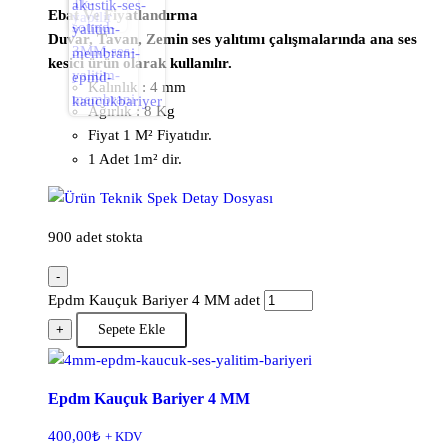
Ebat Ve Fiyatlandırma
Duvar, Tavan, Zemin ses yalıtımı çalışmalarında ana ses
kesici ürün olarak kullanılır.
Kalınlık : 4 mm
Ağırlık : 8 Kg
Fiyat 1 M² Fiyatıdır.
1 Adet 1m² dir.
900 adet stokta
-
Epdm Kauçuk Bariyer 4 MM adet
+
Sepete Ekle
Epdm Kauçuk Bariyer 4 MM
400,00
₺
+ KDV