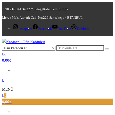
+ 90 216 344 34 22 //
Info@kabincell.com.tr
Merve Mah. Atatürk Cad. No:226 Sancakepe / İSTANBUL
Instagram
Facebook
YouTube
Dribbble
Kabincell Ofis Kabinleri
0
0,00₺
MENÜ
0
0,00₺