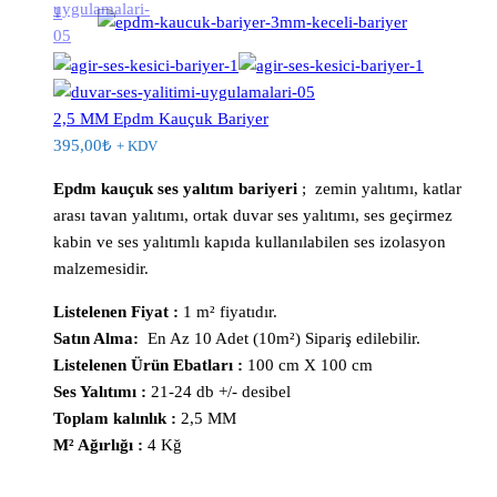
2,5 MM Epdm Kauçuk Bariyer
395,00
₺
+ KDV
Epdm kauçuk ses yalıtım bariyeri
; zemin yalıtımı, katlar
arası tavan yalıtımı, ortak duvar ses yalıtımı, ses geçirmez
kabin ve ses yalıtımlı kapıda kullanılabilen ses izolasyon
malzemesidir.
Listelenen Fiyat :
1 m² fiyatıdır.
Satın Alma:
En Az 10 Adet (10m²) Sipariş edilebilir.
Listelenen Ürün Ebatları :
100 cm X 100 cm
Ses Yalıtımı :
21-24 db +/- desibel
Toplam kalınlık :
2,5 MM
M² Ağırlığı :
4 Kğ