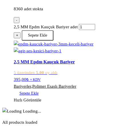
8360 adet stokta
-
2,5 MM Epdm Kauçuk Bariyer adet
+
Sepete Ekle
2,5 MM Epdm Kauçuk Bariyer
5 üzerinden
5.00
oy aldı
395,00
₺
+ KDV
Bariyerler
,
Polimer Esaslı Bariyerler
Sepete Ekle
Hızlı Görüntüle
Loading...
All products loaded