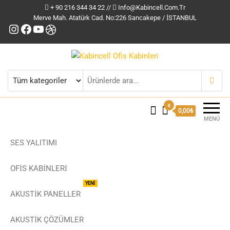
+ 90 216 344 34 22 //
Info@kabincell.com.tr
Merve Mah. Atatürk Cad. No:226 Sancakepe / İSTANBUL
Instagram
Facebook
YouTube
Dribbble
Kabincell Ofis Kabinleri
0
0,00₺
MENÜ
SES YALITIMI
OFİS KABİNLERİ
YENİ
AKUSTİK PANELLER
AKUSTIK ÇÖZÜMLER