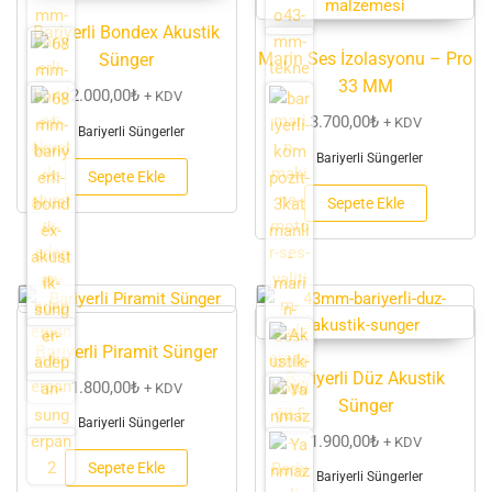
Bariyerli Bondex Akustik
Marin Ses İzolasyonu – Pro
Sünger
33 MM
2.000,00
₺
+ KDV
3.700,00
₺
+ KDV
Bariyerli Süngerler
Bariyerli Süngerler
Sepete Ekle
Sepete Ekle
Bariyerli Piramit Sünger
Bariyerli Düz Akustik
1.800,00
₺
+ KDV
Sünger
Bariyerli Süngerler
1.900,00
₺
+ KDV
Sepete Ekle
Bariyerli Süngerler