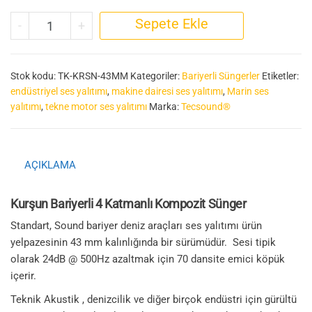
Kurşun Bariyerli Sünger adet
Sepete Ekle
-
+
Stok kodu:
TK-KRSN-43MM
Kategoriler:
Bariyerli Süngerler
Etiketler:
endüstriyel ses yalıtımı
,
makine dairesi ses yalıtımı
,
Marin ses
yalıtımı
,
tekne motor ses yalıtımı
Marka:
Tecsound®
AÇIKLAMA
Kurşun Bariyerli 4 Katmanlı Kompozit Sünger
Standart, Sound bariyer deniz araçları ses yalıtımı ürün
yelpazesinin 43 mm kalınlığında bir sürümüdür. Sesi tipik
olarak 24dB @ 500Hz azaltmak için 70 dansite emici köpük
içerir.
Teknik Akustik , denizcilik ve diğer birçok endüstri için gürültü