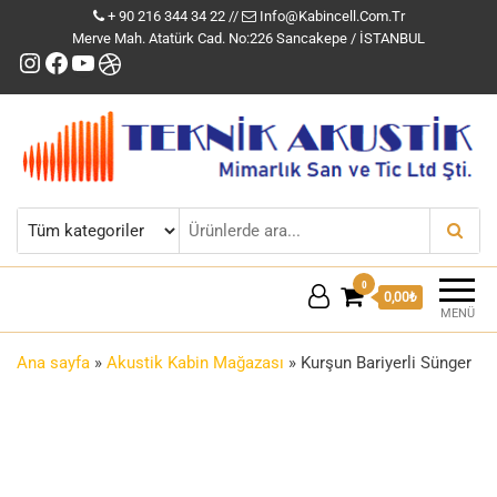
+ 90 216 344 34 22 //
Info@kabincell.com.tr
Merve Mah. Atatürk Cad. No:226 Sancakepe / İSTANBUL
Instagram
Facebook
YouTube
Dribbble
Kabincell Ofis Kabinleri
0
0,00₺
MENÜ
Ana sayfa
»
Akustik Kabin Mağazası
»
Kurşun Bariyerli Sünger