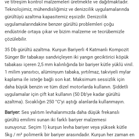
ve titreşim kontrol malzemeleri üretmekte ve dağıtmaktadır.
Teknolojimiz, mühendisliğimiz ve denizcilik uygulamalarında
gürültüyü azaltma kapasitemiz eşsizdir. Denizcilik
uygulamalarındakine benzer gürültü problemleri çoğu
endüstride ortaya çıkar ve bizim malzeme ve tecrübemizle
çözülebilir.
35 Db gürültü azaltma. Kurşun Bariyerli 4 Katmanlı Kompozit
Sünger Bir tabakayı sandviçleyen iki yangın geciktirici köpük
tabakası içeren 2,5 mm kalınlığında bir bariyer kütle yüklü vinil.
1 milim yansıtıcı, alüminyum tabaka, yırtılmaz, takviyeli mylar
kaplama ile isteğe bağlı son kat. Maksimum sessizlik için
daha büyük benzin ve tüm dizel motorlarda kullanın. Şiddetli
uygulamalar için çift kat kullanın (50 Db’ye kadar gürültü
azaltma). Sıcaklığın 250 °C’yi aştığı alanlarda kullanmayın.
Bariyer:
Ses yalıtım levhalarımızda daha düşük frekanslı
gürültü emilimi sunan iki farklı bariyer malzemesi
sunuyoruz. Seçim 1) kurşun levha bariyer veya yüksek kütle
5kg / m² polimerik bir bariyer arasındadır. Kurşun her zaman en