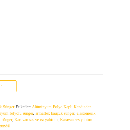
13 MM adet
e
k Sünger
Etiketler:
Alüminyum Folyo Kaplı Kendinden
nyum folyolu sünger
,
armaflex kauçuk sünger
,
elastomerik
ı sünger
,
Karavan ses ve ısı yalıtımı
,
Karavan ses yalıtım
sound®