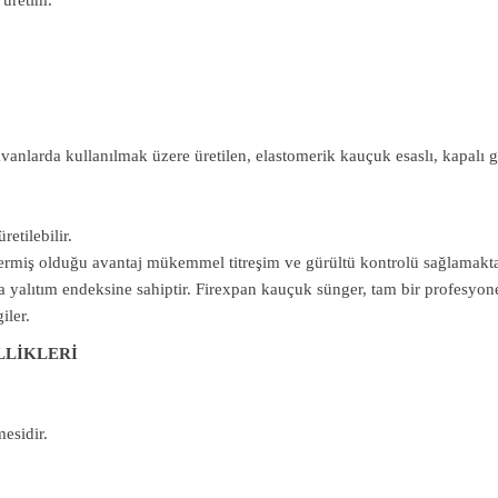
 üretim.
vanlarda kullanılmak üzere üretilen, elastomerik kauçuk esaslı, kapalı
tilebilir.
ermiş olduğu avantaj mükemmel titreşim ve gürültü kontrolü sağlamakta
 yalıtım endeksine sahiptir. Firexpan kauçuk sünger, tam bir profesyone
iler.
LLİKLERİ
esidir.