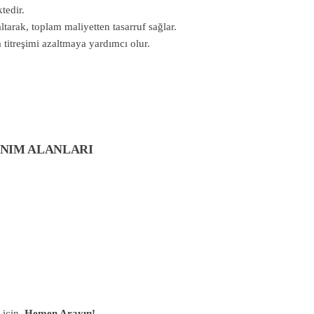
tedir.
ltarak, toplam maliyetten tasarruf sağlar.
 titreşimi azaltmaya yardımcı olur.
ANIM ALANLARI
 için,
Hemen Arayın!