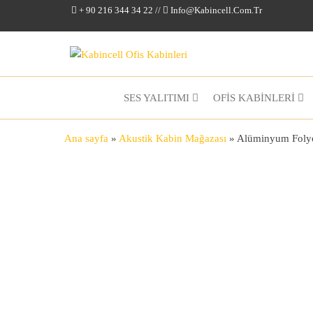
+ 90 216 344 34 22 //
Info@kabincell.com.tr
Kabincell
Ofis
Kabinleri
SES YALITIMI
OFİS KABİNLERİ
Ana sayfa
»
Akustik Kabin Mağazası
»
Alüminyum Foly