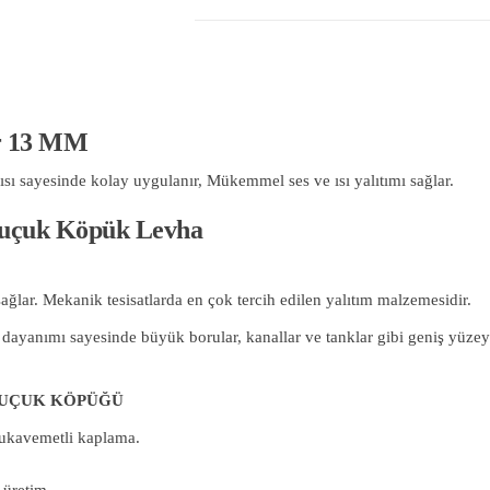
r 13 MM
 sayesinde kolay uygulanır, Mükemmel ses ve ısı yalıtımı sağlar.
auçuk Köpük Levha
i sağlar. Mekanik tesisatlarda en çok tercih edilen yalıtım malzemesidir.
dayanımı sayesinde büyük borular, kanallar ve tanklar gibi geniş yüzey
AUÇUK KÖPÜĞÜ
mukavemetli kaplama.