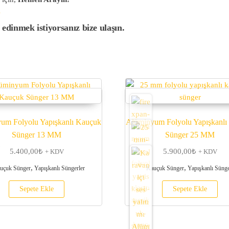
4
edinmek istiyorsanız bize ulaşın.
um Folyolu Yapışkanlı Kauçuk
Alüminyum Folyolu Yapışkanlı
Sünger 13 MM
Sünger 25 MM
5.400,00
₺
5.900,00
₺
+ KDV
+ KDV
,
,
uçuk Sünger
Yapışkanlı Süngerler
Kauçuk Sünger
Yapışkanlı Sünge
Sepete Ekle
Sepete Ekle