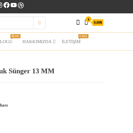
nstagram
Facebook
YouTube
Dribbble
0
0,00₺
BLOG
CALL
BLOGU
HAKKIMIZDA
İLETIŞIM
uk Sünger 13 MM
hası