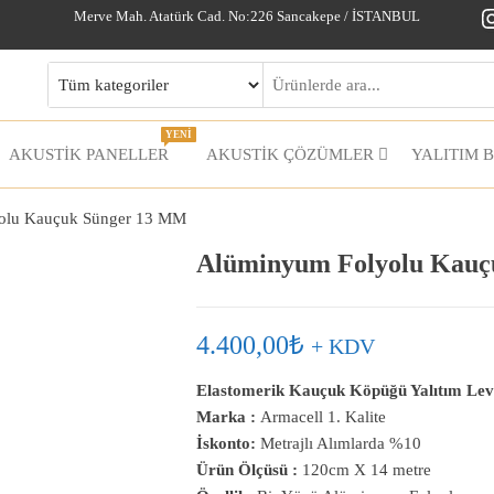
I
Merve Mah. Atatürk Cad. No:226 Sancakepe / İSTANBUL
YENİ
AKUSTİK PANELLER
AKUSTIK ÇÖZÜMLER
YALITIM 
olu Kauçuk Sünger 13 MM
Alüminyum Folyolu Kauç
4.400,00
₺
+ KDV
Elastomerik Kauçuk Köpüğü Yalıtım Lev
Marka :
Armacell 1. Kalite
İskonto:
Metrajlı Alımlarda %10
Ürün Ölçüsü :
120cm X 14 metre