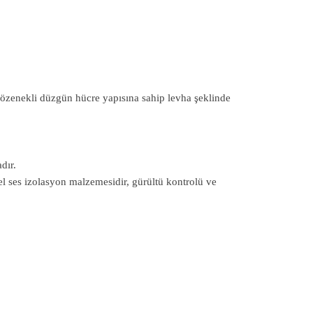
 gözenekli düzgün hücre yapısına sahip levha şeklinde
dır.
l ses izolasyon malzemesidir, gürültü kontrolü ve