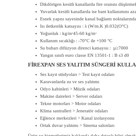
Dikdörtgen kesitli kanallarda fire oranını düşürmek
Yuvarlak kesitli kanallarda ise bant kullanımını aza
Esnek yapısı sayesinde kanal bağlantı noktalarında
Isı iletkenlik katsayısı : λ (W/m.K )0.032(O°C)
Yoğunluk : kg/mᶟ45-60 kg/mᶟ
Kullanım sıcaklığı : -70°C ile +100 °C
Su buharı difüzyon direnci katsayısı : µ≥7000
Yangın sınıfı euro classe EN 13501-1 : B s3 d0
FİREXPAN SES YALITIM SÜNGERİ KULL
Ses kayıt stüdyoları > Test kayıt odaları
Karavanlarda ısı ve ses yalıtımı
Odyo kabinleri > Müzik odaları
Makine daireleri > Server odaları
Tekne motorları > Motor odaları
Klima santralleri > Jeneratör odaları
Eğlence merkezleri > Kanal izolasyonu
Ortak duvar yalıtımı > Sinema salonları
Ürün ve hizmetlerimiz hakkında daha detaylı bilgi almak