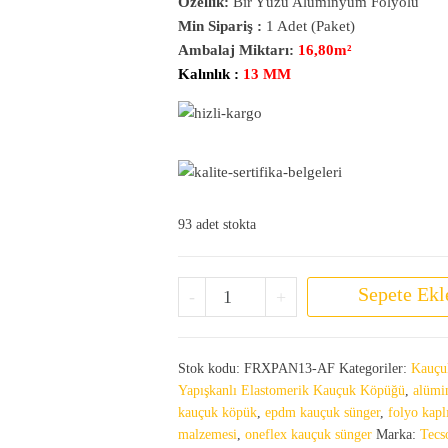
Özellik:
Bir Yüzü Alüminyum Folyolu
Min Sipariş :
1 Adet (Paket)
Ambalaj Miktarı:
16,80m²
Kalınlık :
13 MM
93 adet stokta
Alüminyum Folyolu Kauçuk Sünger 
Sepete Ekl
-
+
Stok kodu:
FRXPAN13-AF
Kategoriler:
Kauçu
Yapışkanlı Elastomerik Kauçuk Köpüğü
,
alümi
kauçuk köpük
,
epdm kauçuk sünger
,
folyo kapl
malzemesi
,
oneflex kauçuk sünger
Marka:
Tec