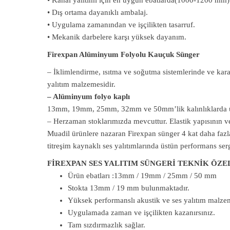
• Kanal yalıtımı için en uygun ebatlarda(1000-1200 mm)
• Dış ortama dayanıklı ambalaj.
• Uygulama zamanından ve işçilikten tasarruf.
• Mekanik darbelere karşı yüksek dayanım.
Firexpan Alüminyum Folyolu Kauçuk Sünger
– İklimlendirme, ısıtma ve soğutma sistemlerinde ve kara
yalıtım malzemesidir.
– Alüminyum folyo kaplı
13mm, 19mm, 25mm, 32mm ve 50mm’lik kalınlıklarda üre
– Herzaman stoklarımızda mevcuttur. Elastik yapısının v
Muadil ürünlere nazaran Firexpan sünger 4 kat daha fazla
titreşim kaynaklı ses yalıtımlarında üstün performans serg
FİREXPAN SES YALITIM SÜNGERİ TEKNİK ÖZE
Ürün ebatları :13mm / 19mm / 25mm / 50 mm
Stokta 13mm / 19 mm bulunmaktadır.
Yüksek performanslı akustik ve ses yalıtım malzem
Uygulamada zaman ve işçilikten kazanırsınız.
Tam sızdırmazlık sağlar.