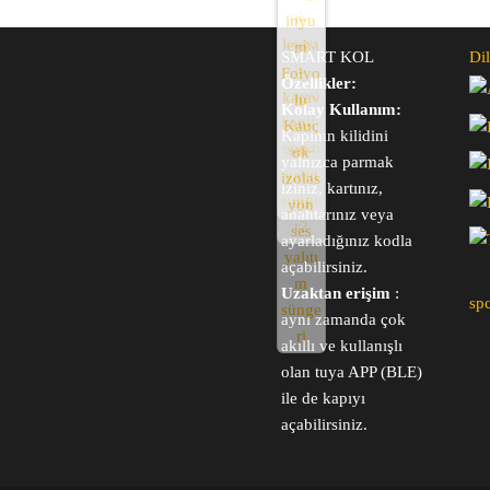
SMART KOL
Dil
Özellikler:
Kolay Kullanım:
Kapının kilidini
yalnızca parmak
iziniz, kartınız,
anahtarınız veya
ayarladığınız kodla
açabilirsiniz.
Uzaktan erişim
:
sp
aynı zamanda çok
akıllı ve kullanışlı
olan tuya APP (BLE)
ile de kapıyı
açabilirsiniz.