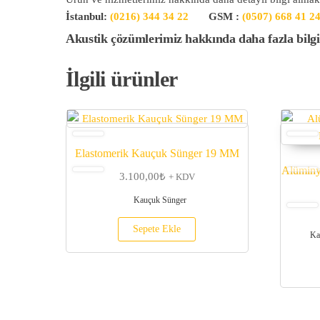
İstanbul:
(0216) 344 34 22
GSM :
(0507) 668 41 2
Akustik çözümlerimiz hakkında daha fazla bilgi 
İlgili ürünler
Elastomerik Kauçuk Sünger 19 MM
Alüminy
3.100,00
₺
+ KDV
Kauçuk Sünger
Sepete Ekle
Ka