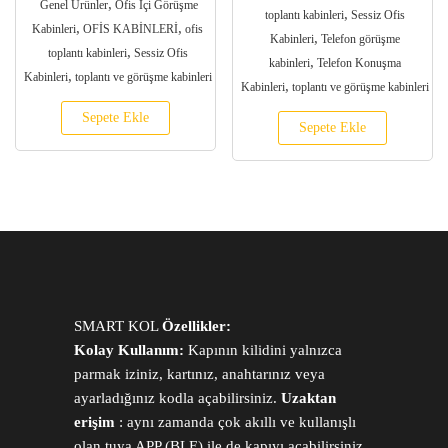
,
Genel Ürünler
Ofis İçi Görüşme
,
toplantı kabinleri
Sessiz Ofis
,
,
Kabinleri
OFİS KABİNLERİ
ofis
,
Kabinleri
Telefon görüşme
,
toplantı kabinleri
Sessiz Ofis
,
kabinleri
Telefon Konuşma
,
Kabinleri
toplantı ve görüşme kabinleri
,
Kabinleri
toplantı ve görüşme kabinleri
Sepete Ekle
Sepete Ekle
SMART KOL
Özellikler:
Kolay Kullanım:
Kapının kilidini yalnızca
parmak iziniz, kartınız, anahtarınız veya
ayarladığınız kodla açabilirsiniz.
Uzaktan
erişim
: aynı zamanda çok akıllı ve kullanışlı
olan tuya APP (BLE) ile de kapıyı açabilirsiniz.