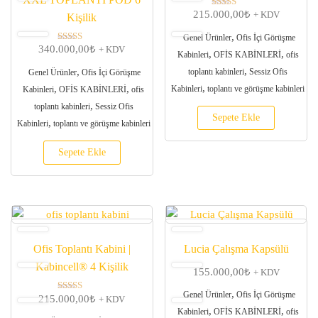
215.000,00
₺
5 üzerinden
+ KDV
Kişilik
5.00
oy aldı
,
Genel Ürünler
Ofis İçi Görüşme
340.000,00
₺
5 üzerinden
+ KDV
,
,
Kabinleri
OFİS KABİNLERİ
ofis
5.00
oy aldı
,
,
toplantı kabinleri
Sessiz Ofis
Genel Ürünler
Ofis İçi Görüşme
,
,
,
Kabinleri
toplantı ve görüşme kabinleri
Kabinleri
OFİS KABİNLERİ
ofis
,
toplantı kabinleri
Sessiz Ofis
Sepete Ekle
,
Kabinleri
toplantı ve görüşme kabinleri
Sepete Ekle
Ofis Toplantı Kabini |
Lucia Çalışma Kapsülü
Kabincell® 4 Kişilik
155.000,00
₺
+ KDV
,
Genel Ürünler
Ofis İçi Görüşme
215.000,00
₺
5 üzerinden
+ KDV
5.00
,
,
Kabinleri
OFİS KABİNLERİ
ofis
oy aldı