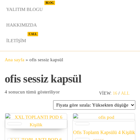
BLOG
YALITIM BLOGU
HAKKIMIZDA
CALL
İLETIŞIM
Ana sayfa
»
ofis sessiz kapsül
ofis sessiz kapsül
Fiyata göre sıralandı: yüksekten düşüğe
4 sonucun tümü gösteriliyor
VIEW:
16
/
ALL
Ofis Toplantı Kapsülü 4 Kişilik
XXL TOPLANTI POD 6