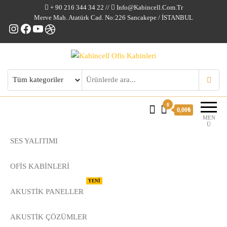
+ 90 216 344 34 22 //
Info@kabincell.com.tr
Merve Mah. Atatürk Cad. No:226 Sancakepe / İSTANBUL
Instagram
Facebook
YouTube
Dribbble
Kabincell Ofis Kabinleri
0
0,00₺
MEN
Ü
SES YALITIMI
OFİS KABİNLERİ
YENİ
AKUSTİK PANELLER
AKUSTIK ÇÖZÜMLER