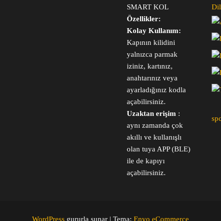
SMART KOL
Dil
Özellikler:
Kolay Kullanım:
Kapının kilidini
yalnızca parmak
iziniz, kartınız,
anahtarınız veya
ayarladığınız kodla
açabilirsiniz.
Uzaktan erişim
:
sp
aynı zamanda çok
akıllı ve kullanışlı
olan tuya APP (BLE)
ile de kapıyı
açabilirsiniz.
WordPress
gururla sunar
|
Tema:
Envo eCommerce