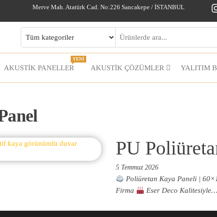
I
Merve Mah. Atatürk Cad. No:226 Sancakepe / İSTANBUL
YENİ
AKUSTİK PANELLER
AKUSTIK ÇÖZÜMLER
YALITIM 
Panel
PU Poliüreta
5 Temmuz 2026
Poliüretan Kaya Paneli | 60×
Firma
Eser Deco Kalitesiyle