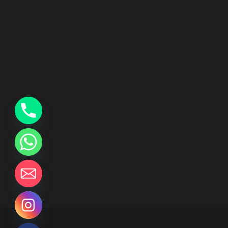
y
t
a
h
c
e
d