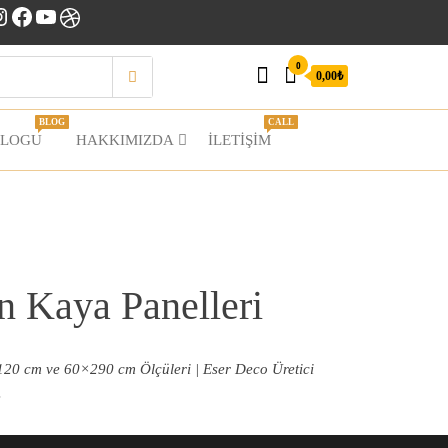
nstagram
Facebook
YouTube
Dribbble
0
0,00₺
BLOG
CALL
BLOGU
HAKKIMIZDA
İLETIŞIM
n Kaya Panelleri
120 cm ve 60×290 cm Ölçüleri | Eser Deco Üretici
…