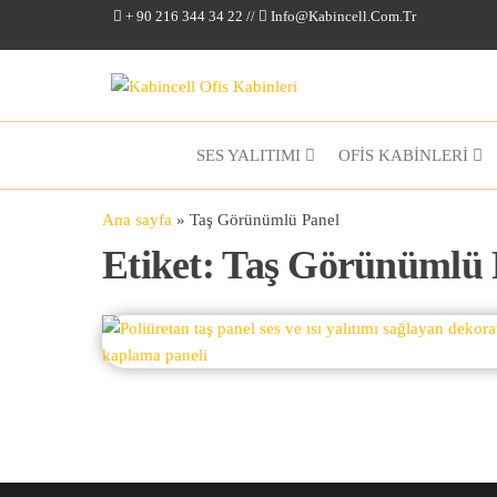
+ 90 216 344 34 22 //
Info@kabincell.com.tr
Kabincell
Ofis
Kabinleri
SES YALITIMI
OFİS KABİNLERİ
Ana sayfa
»
Taş Görünümlü Panel
Etiket:
Taş Görünümlü 