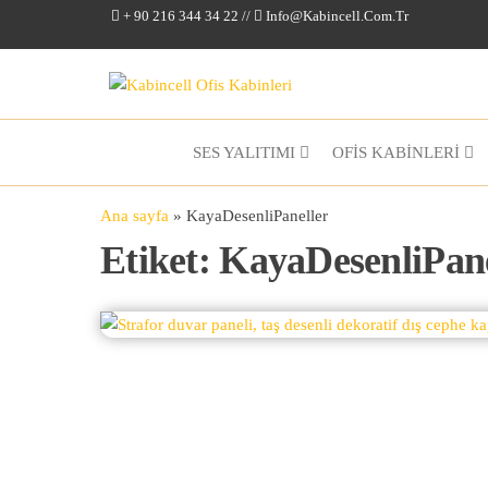
+ 90 216 344 34 22 //
Info@kabincell.com.tr
Kabincell
Ofis
Kabinleri
SES YALITIMI
OFİS KABİNLERİ
Ana sayfa
»
KayaDesenliPaneller
Etiket:
KayaDesenliPane