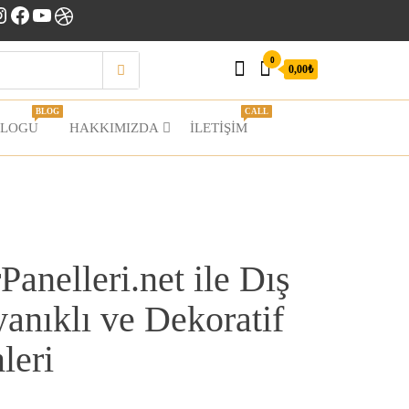
nstagram
Facebook
YouTube
Dribbble
0
0,00₺
BLOG
CALL
BLOGU
HAKKIMIZDA
İLETIŞIM
anelleri.net ile Dış
nıklı ve Dekoratif
leri