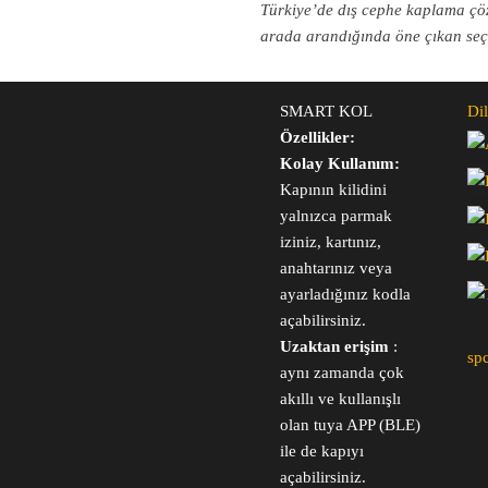
Türkiye’de dış cephe kaplama çözü
arada arandığında öne çıkan seçe
SMART KOL
Dil
Özellikler:
Kolay Kullanım:
Kapının kilidini
yalnızca parmak
iziniz, kartınız,
anahtarınız veya
ayarladığınız kodla
açabilirsiniz.
Uzaktan erişim
:
sp
aynı zamanda çok
akıllı ve kullanışlı
olan tuya APP (BLE)
ile de kapıyı
açabilirsiniz.