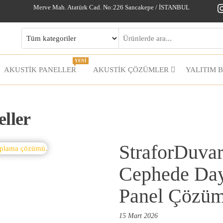
I
Merve Mah. Atatürk Cad. No:226 Sancakepe / İSTANBUL
YENİ
AKUSTİK PANELLER
AKUSTIK ÇÖZÜMLER
YALITIM 
ller
StraforDuvarP
Cephede Daya
Panel Çözüm
15 Mart 2026