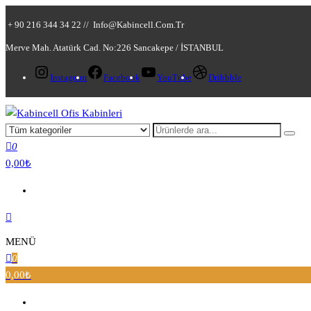
+ 90 216 344 34 22 //
Info@kabincell.com.tr
Merve Mah. Atatürk Cad. No:226 Sancakepe / İSTANBUL
Instagram
Facebook
YouTube
Dribbble
Kabincell Ofis Kabinleri
0
0,00₺
MENÜ
0
0,00₺