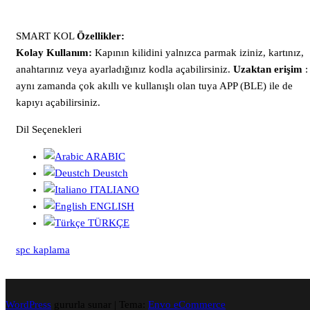
SMART KOL
Özellikler:
Kolay Kullanım:
Kapının kilidini yalnızca parmak iziniz, kartınız,
anahtarınız veya ayarladığınız kodla açabilirsiniz.
Uzaktan erişim
:
aynı zamanda çok akıllı ve kullanışlı olan tuya APP (BLE) ile de
kapıyı açabilirsiniz.
Dil Seçenekleri
ARABIC
Deustch
ITALIANO
ENGLISH
TÜRKÇE
spc kaplama
WordPress
gururla sunar
|
Tema:
Envo eCommerce