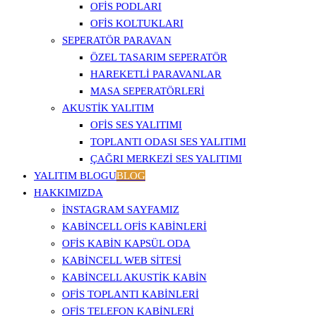
OFIS PODLARI
OFIS KOLTUKLARI
SEPERATÖR PARAVAN
ÖZEL TASARIM SEPERATÖR
HAREKETLI PARAVANLAR
MASA SEPERATÖRLERI
AKUSTIK YALITIM
OFIS SES YALITIMI
TOPLANTI ODASI SES YALITIMI
ÇAĞRI MERKEZI SES YALITIMI
YALITIM BLOGU
BLOG
HAKKIMIZDA
İNSTAGRAM SAYFAMIZ
KABINCELL OFIS KABINLERI
OFIS KABIN KAPSÜL ODA
KABINCELL WEB SITESI
KABINCELL AKUSTIK KABIN
OFIS TOPLANTI KABINLERI
OFIS TELEFON KABINLERI