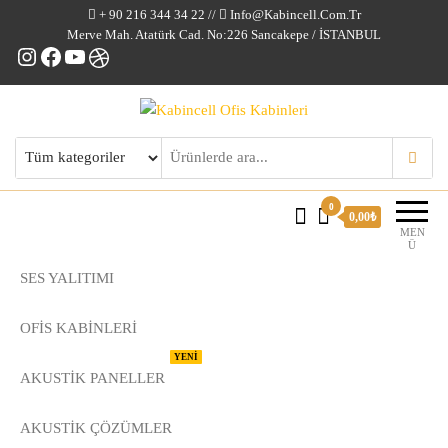
+ 90 216 344 34 22 //
Info@kabincell.com.tr
Merve Mah. Atatürk Cad. No:226 Sancakepe / İSTANBUL
Instagram
Facebook
YouTube
Dribbble
Kabincell Ofis Kabinleri
0
0,00₺
MEN
Ü
SES YALITIMI
OFİS KABİNLERİ
YENİ
AKUSTİK PANELLER
AKUSTIK ÇÖZÜMLER