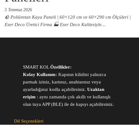
5 Temmuz 2026
🪨 Poliüretan Kaya Paneli | 60×120 cm ve 60×290 cm Ölçüleri |
Eser Deco Üretici Firma 🏭 Eser Deco Kalitesiyle…
SMART KOL
Özellikler:
Kolay Kullanım:
Kapının kilidini yalnızca
parmak iziniz, kartınız, anahtarınız veya
ayarladığınız kodla açabilirsiniz.
Uzaktan
erişim
: aynı zamanda çok akıllı ve kullanışlı
olan tuya APP (BLE) ile de kapıyı açabilirsiniz.
Dil Seçenekleri
ARABIC