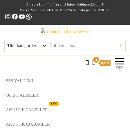
+ 90 216 344 34 22 //
Info@kabincell.com.tr
Merve Mah. Atatürk Cad. No:226 Sancakepe / İSTANBUL
Instagram
Facebook
YouTube
Dribbble
Kabincell Ofis Kabinleri
0
0,00₺
MEN
Ü
SES YALITIMI
OFİS KABİNLERİ
YENİ
AKUSTİK PANELLER
AKUSTIK ÇÖZÜMLER