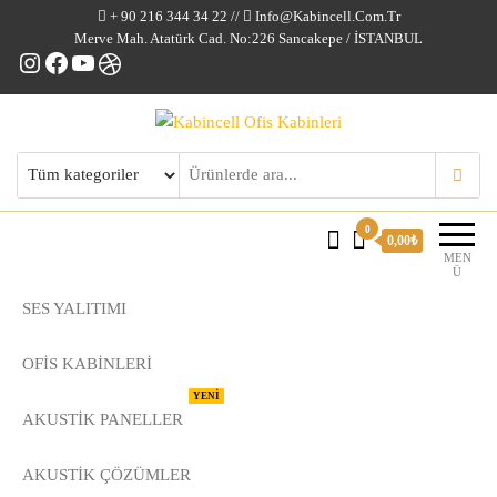
+ 90 216 344 34 22 //
Info@kabincell.com.tr
Merve Mah. Atatürk Cad. No:226 Sancakepe / İSTANBUL
Instagram
Facebook
YouTube
Dribbble
Kabincell Ofis Kabinleri
0
0,00₺
MEN
Ü
SES YALITIMI
OFİS KABİNLERİ
YENİ
AKUSTİK PANELLER
AKUSTIK ÇÖZÜMLER