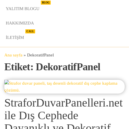
BLOG
YALITIM BLOGU
HAKKIMIZDA
CALL
İLETIŞIM
Ana sayfa
»
DekoratifPanel
Etiket:
DekoratifPanel
StraforDuvarPanelleri.net
ile Dış Cephede
Dayanıklı ve Dekoratif