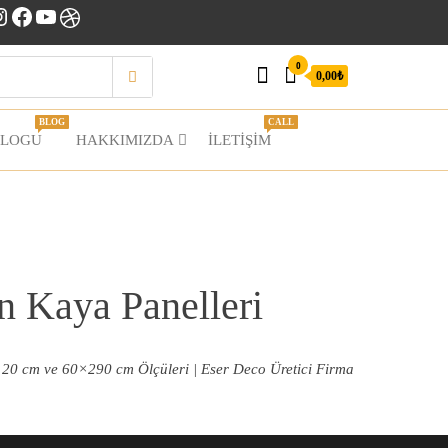
nstagram
Facebook
YouTube
Dribbble
0
0,00₺
BLOG
CALL
BLOGU
HAKKIMIZDA
İLETIŞIM
n Kaya Panelleri
120 cm ve 60×290 cm Ölçüleri | Eser Deco Üretici Firma