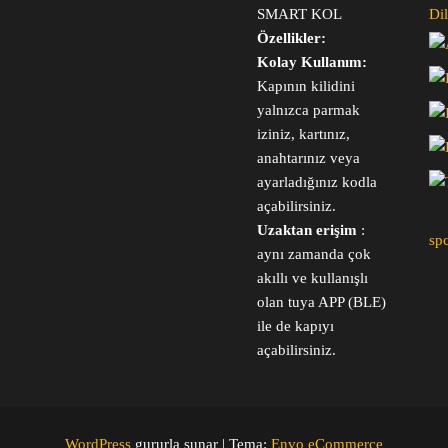
SMART KOL
Dil
Özellikler:
Kolay Kullanım:
Kapının kilidini
yalnızca parmak
iziniz, kartınız,
anahtarınız veya
ayarladığınız kodla
açabilirsiniz.
Uzaktan erişim
:
sp
aynı zamanda çok
akıllı ve kullanışlı
olan tuya APP (BLE)
ile de kapıyı
açabilirsiniz.
WordPress
gururla sunar
|
Tema:
Envo eCommerce