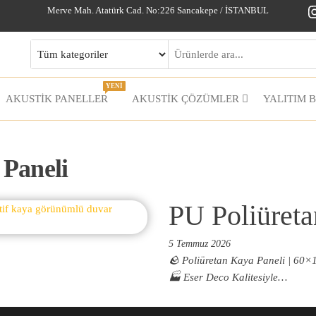
I
Merve Mah. Atatürk Cad. No:226 Sancakepe / İSTANBUL
YENİ
AKUSTİK PANELLER
AKUSTIK ÇÖZÜMLER
YALITIM 
 Paneli
PU Poliüreta
5 Temmuz 2026
🪨 Poliüretan Kaya Paneli | 60×
🏭 Eser Deco Kalitesiyle…