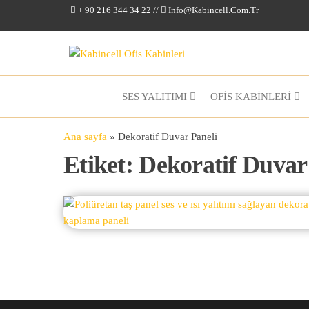
+ 90 216 344 34 22 //
Info@kabincell.com.tr
Kabincell
Ofis
Kabinleri
SES YALITIMI
OFİS KABİNLERİ
Ana sayfa
»
Dekoratif Duvar Paneli
Etiket:
Dekoratif Duvar