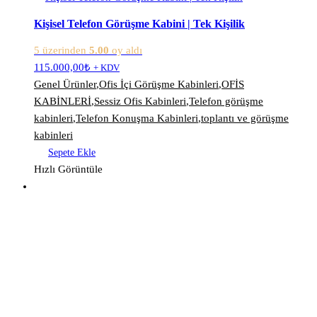
Kişisel Telefon Görüşme Kabini | Tek Kişilik
5 üzerinden
5.00
oy aldı
115.000,00
₺
+ KDV
Genel Ürünler
,
Ofis İçi Görüşme Kabinleri
,
OFİS
KABİNLERİ
,
Sessiz Ofis Kabinleri
,
Telefon görüşme
kabinleri
,
Telefon Konuşma Kabinleri
,
toplantı ve görüşme
kabinleri
Sepete Ekle
Hızlı Görüntüle