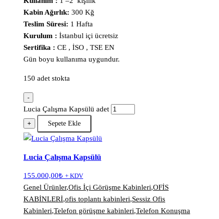
Kullanım :
1 –2 kişilik
Kabin Ağırlık:
300 Kğ
Teslim Süresi:
1 Hafta
Kurulum :
İstanbul içi ücretsiz
Sertifika :
CE , İSO , TSE EN
Gün boyu kullanıma uygundur.
150 adet stokta
-
Lucia Çalışma Kapsülü adet
+
Sepete Ekle
Lucia Çalışma Kapsülü
155.000,00
₺
+ KDV
Genel Ürünler
,
Ofis İçi Görüşme Kabinleri
,
OFİS
KABİNLERİ
,
ofis toplantı kabinleri
,
Sessiz Ofis
Kabinleri
,
Telefon görüşme kabinleri
,
Telefon Konuşma