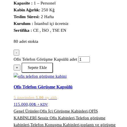
Kapasite :
1 – Personel
Kabin Ağırlık:
250 Kğ
Teslim Süresi:
2 Hafta
Kurulum :
İstanbul içi ücretsiz
Sertifika :
CE , İSO , TSE EN
80 adet stokta
-
Ofis Telefon Görüşme Kapsülü adet
+
Sepete Ekle
Ofis Telefon Görüşme Kapsülü
5 üzerinden
5.00
oy aldı
115.000,00
₺
+ KDV
Genel Ürünler
,
Ofis İçi Görüşme Kabinleri
,
OFİS
KABİNLERİ
,
Sessiz Ofis Kabinleri
,
Telefon görüşme
kabinleri
,
Telefon Konuşma Kabinleri
,
toplantı ve görüşme