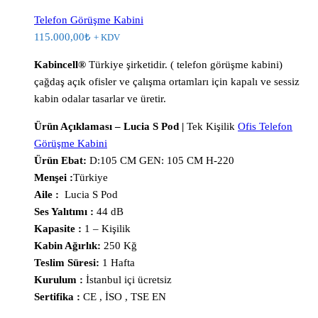
Telefon Görüşme Kabini
115.000,00
₺
+ KDV
Kabincell®
Türkiye şirketidir. ( telefon görüşme kabini)
çağdaş açık ofisler ve çalışma ortamları için kapalı ve sessiz
kabin odalar tasarlar ve üretir.
Ürün Açıklaması – Lucia S Pod |
Tek Kişilik
Ofis Telefon
Görüşme Kabini
Ürün Ebat:
D:105 CM GEN: 105 CM H-220
Menşei :
Türkiye
Aile :
Lucia S Pod
Ses Yalıtımı :
44 dB
Kapasite :
1 – Kişilik
Kabin Ağırlık:
250 Kğ
Teslim Süresi:
1 Hafta
Kurulum :
İstanbul içi ücretsiz
Sertifika :
CE , İSO , TSE EN