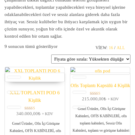
yapabilecekleri, toplantılar yapabilecekleri veya bireysel işlerine
odaklanabilecekleri özel ve sessiz alanlara giderek daha fazla
ihtiyaç var. Sessiz kulübeler bu ihtiyacı karşılamak için uygun bir
çözüm sunuyor, yoğun bir ofis içinde özel ve akustik olarak
kontrol edilen bir ortam sağlar.
Fiyata göre sıralandı: yüksekten düşüğe
9 sonucun tümü gösteriliyor
VIEW:
16
/
ALL
Ofis Toplantı Kapsülü 4 Kişilik
XXL TOPLANTI POD 6
215.000,00
₺
5 üzerinden
+ KDV
Kişilik
5.00
oy aldı
,
Genel Ürünler
Ofis İçi Görüşme
340.000,00
₺
5 üzerinden
+ KDV
,
,
Kabinleri
OFİS KABİNLERİ
ofis
5.00
oy aldı
,
,
toplantı kabinleri
Sessiz Ofis
Genel Ürünler
Ofis İçi Görüşme
,
,
,
Kabinleri
toplantı ve görüşme kabinleri
Kabinleri
OFİS KABİNLERİ
ofis