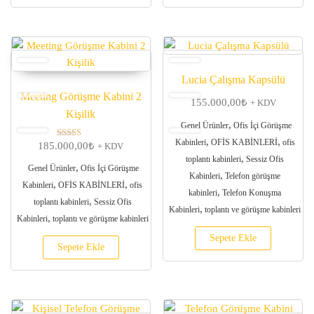
Lucia Çalışma Kapsülü
Meeting Görüşme Kabini 2
155.000,00
₺
+ KDV
Kişilik
,
Genel Ürünler
Ofis İçi Görüşme
,
,
Kabinleri
OFİS KABİNLERİ
ofis
185.000,00
₺
5 üzerinden
+ KDV
5.00
,
toplantı kabinleri
Sessiz Ofis
oy aldı
,
Genel Ürünler
Ofis İçi Görüşme
,
Kabinleri
Telefon görüşme
,
,
Kabinleri
OFİS KABİNLERİ
ofis
,
kabinleri
Telefon Konuşma
,
toplantı kabinleri
Sessiz Ofis
,
Kabinleri
toplantı ve görüşme kabinleri
,
Kabinleri
toplantı ve görüşme kabinleri
Sepete Ekle
Sepete Ekle