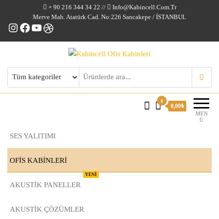
+ 90 216 344 34 22 //
Info@kabincell.com.tr
Merve Mah. Atatürk Cad. No:226 Sancakepe / İSTANBUL
Instagram
Facebook
YouTube
Dribbble
Kabincell Ofis Kabinleri
0
0,00₺
MEN
Ü
SES YALITIMI
OFİS KABİNLERİ
YENİ
AKUSTİK PANELLER
AKUSTIK ÇÖZÜMLER