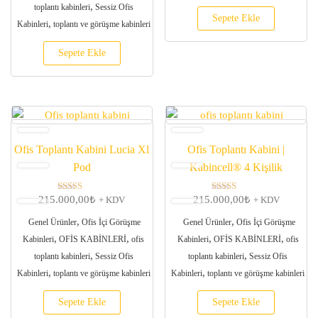
,
toplantı kabinleri
Sessiz Ofis
Sepete Ekle
,
Kabinleri
toplantı ve görüşme kabinleri
Sepete Ekle
Ofis Toplantı Kabini Lucia Xl
Ofis Toplantı Kabini |
Pod
Kabincell® 4 Kişilik
215.000,00
₺
215.000,00
₺
5 üzerinden
5 üzerinden
+ KDV
+ KDV
5.00
5.00
oy aldı
oy aldı
,
,
Genel Ürünler
Ofis İçi Görüşme
Genel Ürünler
Ofis İçi Görüşme
,
,
,
,
Kabinleri
OFİS KABİNLERİ
ofis
Kabinleri
OFİS KABİNLERİ
ofis
,
,
toplantı kabinleri
Sessiz Ofis
toplantı kabinleri
Sessiz Ofis
,
,
Kabinleri
toplantı ve görüşme kabinleri
Kabinleri
toplantı ve görüşme kabinleri
Sepete Ekle
Sepete Ekle