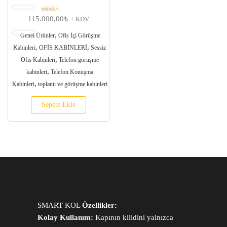
115.000,00
₺
5 üzerinden
+ KDV
5.00
oy aldı
,
Genel Ürünler
Ofis İçi Görüşme
,
,
Kabinleri
OFİS KABİNLERİ
Sessiz
,
Ofis Kabinleri
Telefon görüşme
,
kabinleri
Telefon Konuşma
,
Kabinleri
toplantı ve görüşme kabinleri
Sepete Ekle
SMART KOL
Özellikler:
Kolay Kullanım:
Kapının kilidini yalnızca