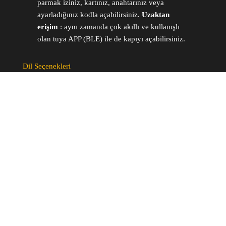
parmak iziniz, kartınız, anahtarınız veya
ayarladığınız kodla açabilirsiniz.
Uzaktan
erişim
: aynı zamanda çok akıllı ve kullanışlı
olan tuya APP (BLE) ile de kapıyı açabilirsiniz.
Dil Seçenekleri
ARABIC
Deustch
ITALIANO
ENGLISH
TÜRKÇE
spc kaplama
WordPress
gururla sunar
|
Tema:
Envo eCommerce