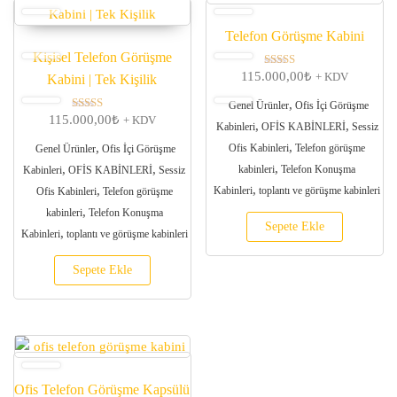
Telefon Görüşme Kabini
Kişisel Telefon Görüşme
115.000,00
₺
5 üzerinden
+ KDV
Kabini | Tek Kişilik
5.00
oy aldı
,
Genel Ürünler
Ofis İçi Görüşme
115.000,00
₺
5 üzerinden
+ KDV
,
,
Kabinleri
OFİS KABİNLERİ
Sessiz
5.00
oy aldı
,
,
Ofis Kabinleri
Telefon görüşme
Genel Ürünler
Ofis İçi Görüşme
,
,
,
kabinleri
Telefon Konuşma
Kabinleri
OFİS KABİNLERİ
Sessiz
,
,
Kabinleri
toplantı ve görüşme kabinleri
Ofis Kabinleri
Telefon görüşme
,
kabinleri
Telefon Konuşma
Sepete Ekle
,
Kabinleri
toplantı ve görüşme kabinleri
Sepete Ekle
Ofis Telefon Görüşme Kapsülü