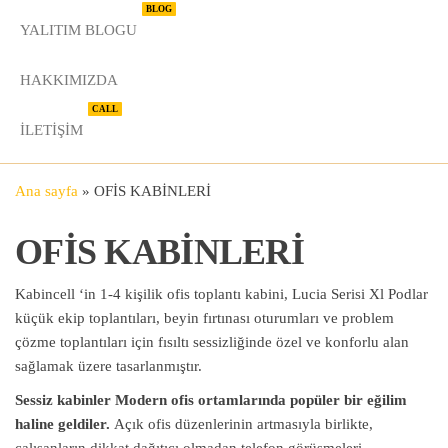
BLOG
YALITIM BLOGU
HAKKIMIZDA
CALL
İLETIŞIM
Ana sayfa
»
OFİS KABİNLERİ
OFİS KABİNLERİ
Kabincell ‘in 1-4 kişilik ofis toplantı kabini, Lucia Serisi Xl Podlar
küçük ekip toplantıları, beyin fırtınası oturumları ve problem
çözme toplantıları için fısıltı sessizliğinde özel ve konforlu alan
sağlamak üzere tasarlanmıştır.
Sessiz kabinler
Modern ofis ortamlarında popüler bir eğilim
haline geldiler.
Açık ofis düzenlerinin artmasıyla birlikte,
çalışanların dikkat dağıtıcı olmadan telefon görüşmeleri