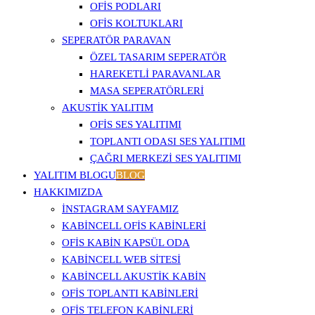
OFIS PODLARI
OFIS KOLTUKLARI
SEPERATÖR PARAVAN
ÖZEL TASARIM SEPERATÖR
HAREKETLI PARAVANLAR
MASA SEPERATÖRLERI
AKUSTIK YALITIM
OFIS SES YALITIMI
TOPLANTI ODASI SES YALITIMI
ÇAĞRI MERKEZI SES YALITIMI
YALITIM BLOGU
BLOG
HAKKIMIZDA
İNSTAGRAM SAYFAMIZ
KABINCELL OFIS KABINLERI
OFIS KABIN KAPSÜL ODA
KABINCELL WEB SITESI
KABINCELL AKUSTIK KABIN
OFIS TOPLANTI KABINLERI
OFIS TELEFON KABINLERI