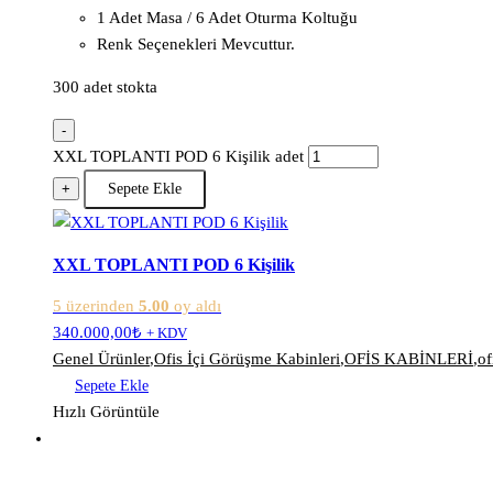
1 Adet Masa / 6 Adet Oturma Koltuğu
Renk Seçenekleri Mevcuttur.
300 adet stokta
-
XXL TOPLANTI POD 6 Kişilik adet
+
Sepete Ekle
XXL TOPLANTI POD 6 Kişilik
5 üzerinden
5.00
oy aldı
340.000,00
₺
+ KDV
Genel Ürünler
,
Ofis İçi Görüşme Kabinleri
,
OFİS KABİNLERİ
,
of
Sepete Ekle
Hızlı Görüntüle