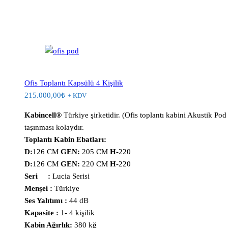
Ofis Toplantı Kapsülü 4 Kişilik
215.000,00
₺
+ KDV
Kabincell®
Türkiye şirketidir. (Ofis toplantı kabini Akustik Pod 
taşınması kolaydır.
Toplantı Kabin Ebatları:
D:
126 CM
GEN:
205 CM
H-
220
D:
126 CM
GEN:
220 CM
H-
220
Seri :
Lucia Serisi
Menşei :
Türkiye
Ses Yalıtımı :
44 dB
Kapasite :
1- 4 kişilik
Kabin Ağırlık:
380 kğ