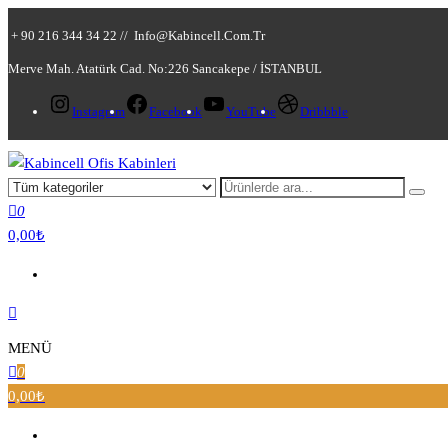
+ 90 216 344 34 22 //
Info@kabincell.com.tr
Merve Mah. Atatürk Cad. No:226 Sancakepe / İSTANBUL
Instagram
Facebook
YouTube
Dribbble
Kabincell Ofis Kabinleri
0
0,00₺
MENÜ
0
0,00₺