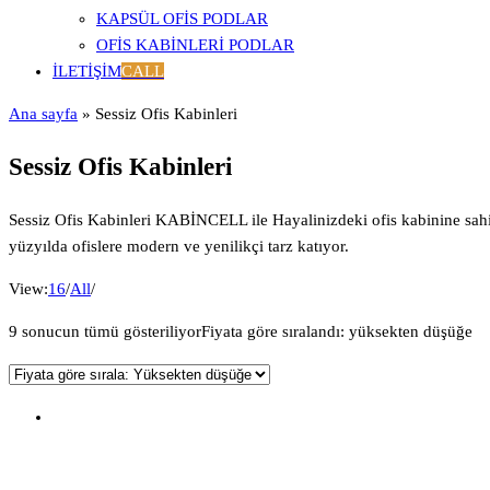
KAPSÜL OFIS PODLAR
OFIS KABINLERI PODLAR
İLETIŞIM
CALL
Ana sayfa
»
Sessiz Ofis Kabinleri
Sessiz Ofis Kabinleri
Sessiz Ofis Kabinleri KABİNCELL ile Hayalinizdeki ofis kabinine sahip 
yüzyılda ofislere modern ve yenilikçi tarz katıyor.
View:
16
/
All
/
9 sonucun tümü gösteriliyor
Fiyata göre sıralandı: yüksekten düşüğe