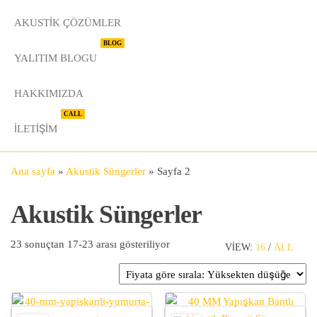
AKUSTIK ÇÖZÜMLER
BLOG
YALITIM BLOGU
HAKKIMIZDA
CALL
İLETIŞIM
Ana sayfa
»
Akustik Süngerler
»
Sayfa 2
Akustik Süngerler
Fiyata göre sıralandı: yüksekten
23 sonuçtan 17-23 arası gösteriliyor
VIEW:
16
/
ALL