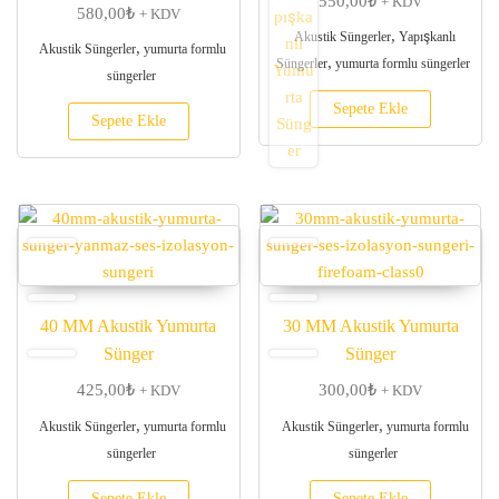
550,00
₺
5 üzerinden
+ KDV
580,00
₺
+ KDV
5.00
oy aldı
,
Akustik Süngerler
Yapışkanlı
,
Akustik Süngerler
yumurta formlu
,
Süngerler
yumurta formlu süngerler
süngerler
Sepete Ekle
Sepete Ekle
40 MM Akustik Yumurta
30 MM Akustik Yumurta
Sünger
Sünger
425,00
₺
300,00
₺
+ KDV
+ KDV
,
,
Akustik Süngerler
yumurta formlu
Akustik Süngerler
yumurta formlu
süngerler
süngerler
Sepete Ekle
Sepete Ekle