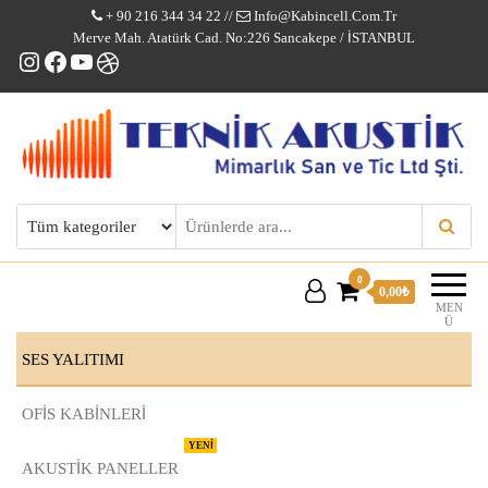
+ 90 216 344 34 22 //
Info@kabincell.com.tr
Merve Mah. Atatürk Cad. No:226 Sancakepe / İSTANBUL
Instagram
Facebook
YouTube
Dribbble
Kabincell Ofis Kabinleri
0
0,00₺
MEN
Ü
SES YALITIMI
OFİS KABİNLERİ
YENİ
AKUSTİK PANELLER