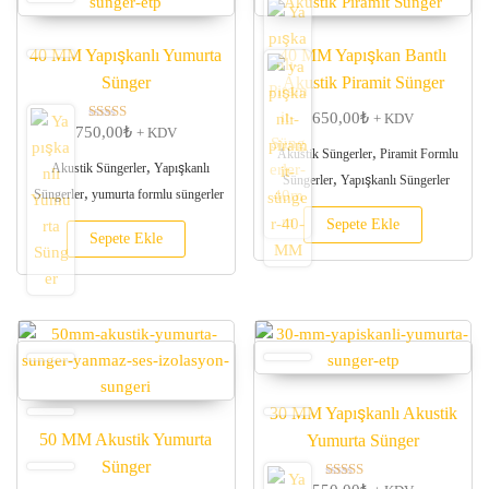
40 MM Yapışkanlı Yumurta
40 MM Yapışkan Bantlı
Sünger
Akustik Piramit Sünger
650,00
₺
+ KDV
750,00
₺
5 üzerinden
+ KDV
5.00
,
Akustik Süngerler
Piramit Formlu
oy aldı
,
Akustik Süngerler
Yapışkanlı
,
Süngerler
Yapışkanlı Süngerler
,
Süngerler
yumurta formlu süngerler
Sepete Ekle
Sepete Ekle
30 MM Yapışkanlı Akustik
50 MM Akustik Yumurta
Yumurta Sünger
Sünger