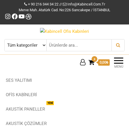
+ 90 216 344 34 22 //
Info@kabincell.com.tr
Merve Mah. Atatürk Cad. No:226 Sancakepe / İSTANBUL
Instagram
Facebook
YouTube
Dribbble
Kabincell Ofis Kabinleri
0
0,00₺
MENÜ
SES YALITIMI
OFİS KABİNLERİ
YENİ
AKUSTİK PANELLER
AKUSTIK ÇÖZÜMLER