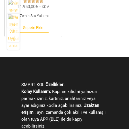
11.950,00
₺
+ KDV
5 üzerinden
5.00
oy aldı
Zemin Ses Yalıtımı
Sepete Ekle
SMART KOL
Özellikler:
Kolay Kullanım:
Kapının kilidini yalnızca
parmak iziniz, kartınız, anahtarınız veya
ayarladığınız kodla açabilirsiniz.
Uzaktan
erişim
: aynı zamanda çok akıllı ve kullanışlı
olan tuya APP (BLE) ile de kapıyı
açabilirsiniz.