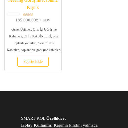
Meeting Görüşme Kabini 2
Kişilik
185.000,00
₺
5 üzerinden
+ KDV
5.00
oy aldı
,
Genel Ürünler
Ofis İçi Görüşme
,
,
Kabinleri
OFİS KABİNLERİ
ofis
,
toplantı kabinleri
Sessiz Ofis
,
Kabinleri
toplantı ve görüşme kabinleri
Sepete Ekle
SMART KOL
Özellikler:
Kolay Kullanım:
Kapının kilidini yalnızca