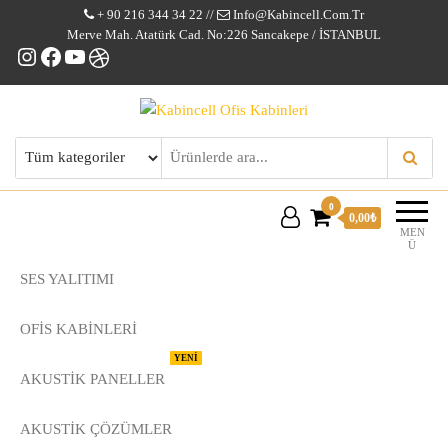
+ 90 216 344 34 22 //
Info@kabincell.com.tr
Merve Mah. Atatürk Cad. No:226 Sancakepe / İSTANBUL
Instagram
Facebook
YouTube
Dribbble
Kabincell Ofis Kabinleri
0
0,00₺
MEN
Ü
SES YALITIMI
OFİS KABİNLERİ
YENİ
AKUSTİK PANELLER
AKUSTIK ÇÖZÜMLER