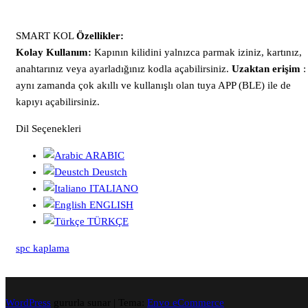
SMART KOL
Özellikler:
Kolay Kullanım:
Kapının kilidini yalnızca parmak iziniz, kartınız,
anahtarınız veya ayarladığınız kodla açabilirsiniz.
Uzaktan erişim
:
aynı zamanda çok akıllı ve kullanışlı olan tuya APP (BLE) ile de
kapıyı açabilirsiniz.
Dil Seçenekleri
ARABIC
Deustch
ITALIANO
ENGLISH
TÜRKÇE
spc kaplama
WordPress
gururla sunar
|
Tema:
Envo eCommerce