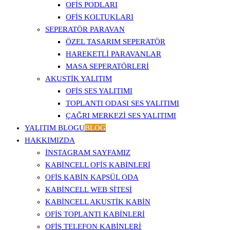
OFIS PODLARI
OFIS KOLTUKLARI
SEPERATÖR PARAVAN
ÖZEL TASARIM SEPERATÖR
HAREKETLI PARAVANLAR
MASA SEPERATÖRLERI
AKUSTIK YALITIM
OFIS SES YALITIMI
TOPLANTI ODASI SES YALITIMI
ÇAĞRI MERKEZI SES YALITIMI
YALITIM BLOGU
BLOG
HAKKIMIZDA
İNSTAGRAM SAYFAMIZ
KABINCELL OFIS KABINLERI
OFIS KABIN KAPSÜL ODA
KABINCELL WEB SITESI
KABINCELL AKUSTIK KABIN
OFIS TOPLANTI KABINLERI
OFIS TELEFON KABINLERI