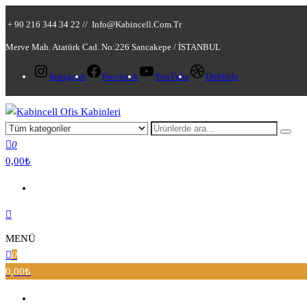
+ 90 216 344 34 22 //
Info@kabincell.com.tr
Merve Mah. Atatürk Cad. No:226 Sancakepe / İSTANBUL
Instagram
Facebook
YouTube
Dribbble
Kabincell Ofis Kabinleri
0
0,00₺
MENÜ
0
0,00₺