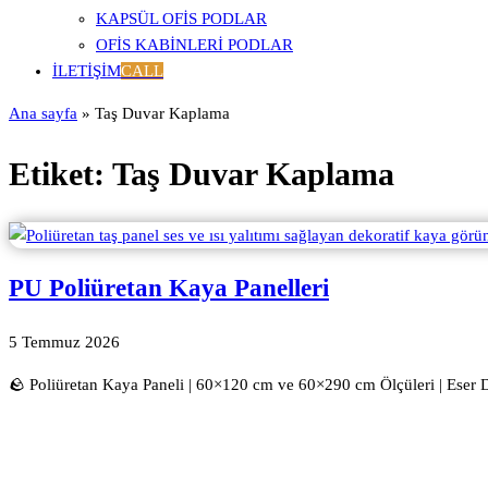
KAPSÜL OFIS PODLAR
OFIS KABINLERI PODLAR
İLETIŞIM
CALL
Ana sayfa
»
Taş Duvar Kaplama
Etiket:
Taş Duvar Kaplama
PU Poliüretan Kaya Panelleri
5 Temmuz 2026
🪨 Poliüretan Kaya Paneli | 60×120 cm ve 60×290 cm Ölçüleri | Eser 