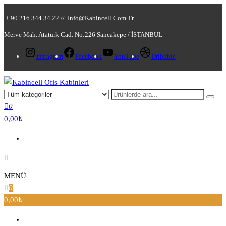
+ 90 216 344 34 22 //
Info@kabincell.com.tr
Merve Mah. Atatürk Cad. No:226 Sancakepe / İSTANBUL
Instagram
Facebook
YouTube
Dribbble
Kabincell Ofis Kabinleri
0
0,00₺
MENÜ
0
0,00₺