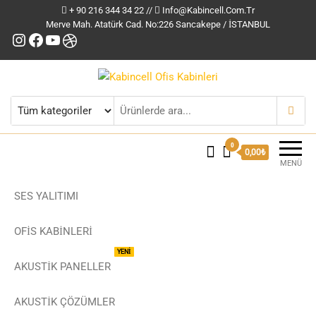
+ 90 216 344 34 22 //
Info@kabincell.com.tr
Merve Mah. Atatürk Cad. No:226 Sancakepe / İSTANBUL
Instagram
Facebook
YouTube
Dribbble
Kabincell Ofis Kabinleri
0
0,00₺
MENÜ
SES YALITIMI
OFİS KABİNLERİ
YENİ
AKUSTİK PANELLER
AKUSTIK ÇÖZÜMLER