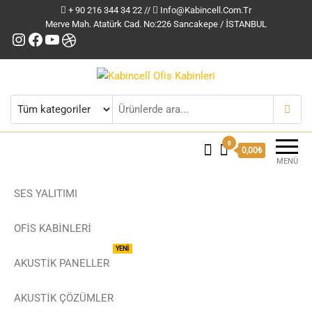
+ 90 216 344 34 22 //
Info@kabincell.com.tr
Merve Mah. Atatürk Cad. No:226 Sancakepe / İSTANBUL
Instagram
Facebook
YouTube
Dribbble
Kabincell Ofis Kabinleri
0
0,00₺
MENÜ
SES YALITIMI
OFİS KABİNLERİ
YENİ
AKUSTİK PANELLER
AKUSTIK ÇÖZÜMLER