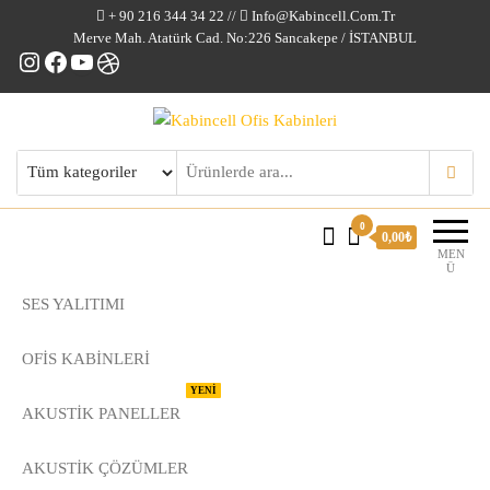
+ 90 216 344 34 22 //
Info@kabincell.com.tr
Merve Mah. Atatürk Cad. No:226 Sancakepe / İSTANBUL
Instagram
Facebook
YouTube
Dribbble
Kabincell Ofis Kabinleri
0
0,00₺
MEN
Ü
SES YALITIMI
OFİS KABİNLERİ
YENİ
AKUSTİK PANELLER
AKUSTIK ÇÖZÜMLER