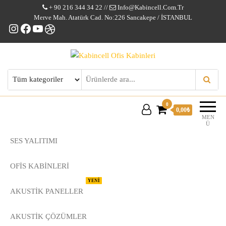
+ 90 216 344 34 22 //
Info@kabincell.com.tr
Merve Mah. Atatürk Cad. No:226 Sancakepe / İSTANBUL
Instagram
Facebook
YouTube
Dribbble
Kabincell Ofis Kabinleri
0
0,00₺
MEN
Ü
SES YALITIMI
OFİS KABİNLERİ
YENİ
AKUSTİK PANELLER
AKUSTIK ÇÖZÜMLER