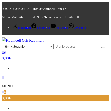
+ 90 216 344 34 22 //
Info@kabincell.com.tr
Merve Mah. Atatürk Cad. No:226 Sancakepe / İSTANBUL
Instagram
Facebook
YouTube
Dribbble
Kabincell Ofis Kabinleri
0
0,00₺
MENÜ
0
0,00₺